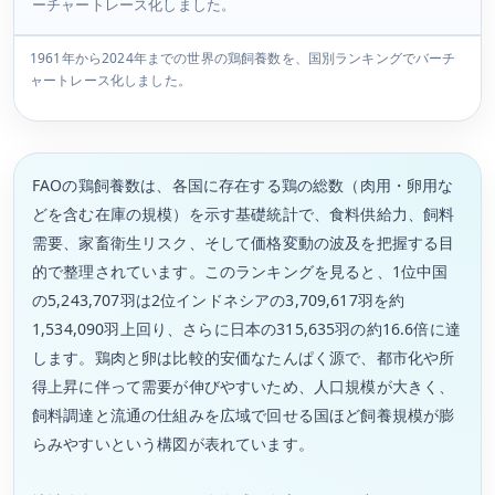
ーチャートレース化しました。
1961年から2024年までの世界の鶏飼養数を、国別ランキングでバーチ
ャートレース化しました。
FAOの鶏飼養数は、各国に存在する鶏の総数（肉用・卵用な
どを含む在庫の規模）を示す基礎統計で、食料供給力、飼料
需要、家畜衛生リスク、そして価格変動の波及を把握する目
的で整理されています。このランキングを見ると、1位中国
の5,243,707羽は2位インドネシアの3,709,617羽を約
1,534,090羽上回り、さらに日本の315,635羽の約16.6倍に達
します。鶏肉と卵は比較的安価なたんぱく源で、都市化や所
得上昇に伴って需要が伸びやすいため、人口規模が大きく、
飼料調達と流通の仕組みを広域で回せる国ほど飼養規模が膨
らみやすいという構図が表れています。