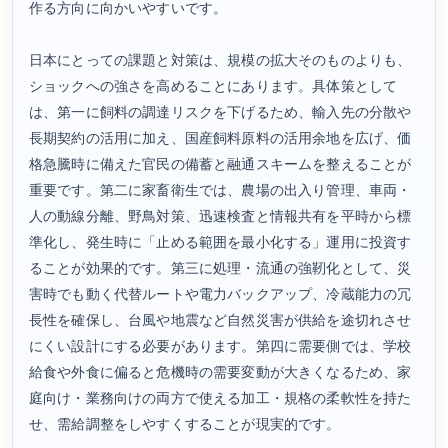
作る方向に向かいやすいです。
日本にとっての課題と対策は、規模の拡大そのものよりも、
ショックへの強さを高めることにあります。具体策として
は、第一に飼料の調達リスクを下げるため、輸入先の分散や
長期契約の活用に加え、国産飼料原料の活用余地を広げ、価
格急騰時に備えた官民の備蓄と融通スキームを整えることが
重要です。第二に家畜衛生では、農場の出入り管理、車両・
人の動線分離、野鳥対策、迅速検査と情報共有を平時から標
準化し、発生時に「止める範囲を最小化する」運用に投資す
ることが効果的です。第三に処理・流通の強靭化として、災
害時でも動く代替ルートや電力バックアップ、冷蔵能力の冗
長性を確保し、台風や地震など自然災害が供給を途切れさせ
にくい設計にする必要があります。第四に需要側では、学校
給食や外食に偏ると危機時の需要変動が大きくなるため、家
庭向け・業務向けの両方で使える加工・規格の柔軟性を持た
せ、需給調整をしやすくすることが現実的です。