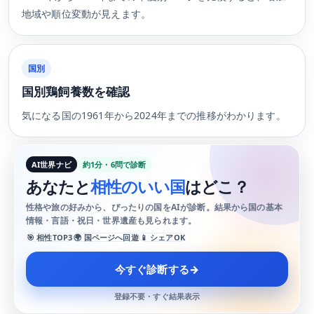
地域や順位変動が見えます。
国別
国別鶏飼養数を確認
気になる国の1961年から2024年までの推移がわかります。
AI世界ナビ
約1分・6問で診断
あなたと
相性のいい国
はどこ？
性格や旅の好みから、ぴったりの国をAIが診断。結果から国の基本
情報・言語・祝日・世界遺産も見られます。
🎯 相性TOP3
🌍 国ページへ回遊
📱 シェアOK
今すぐ診断する
→
登録不要・すぐ結果表示