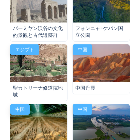
バーミヤン渓谷の文化
フォンニャ-ケバン国
的景観と古代遺跡群
立公園
エジプト
中国
聖カトリーナ修道院地
中国丹霞
域
中国
中国