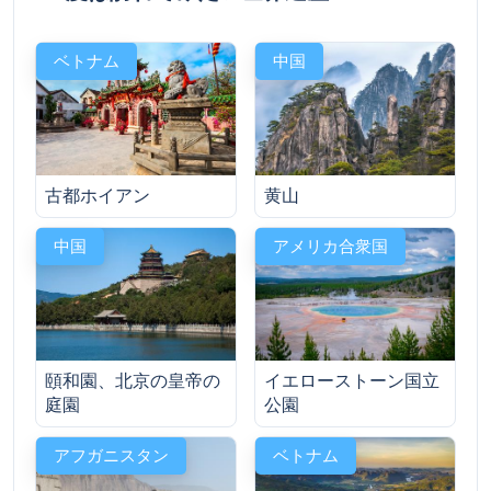
ベトナム
中国
古都ホイアン
黄山
中国
アメリカ合衆国
頤和園、北京の皇帝の
イエローストーン国立
庭園
公園
アフガニスタン
ベトナム