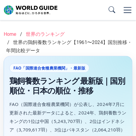
Skip
to
main
content
Home
世界のランキング
世界の鶏飼養数ランキング【1961〜2024】国別推移・
年間比較データ
FAO「国際連合食糧農業機関」・最新版
鶏飼養数ランキング 最新版｜国別
順位・日本の順位・推移
FAO（国際連合食糧農業機関）が公表し、2024年7月に
更新された最新データによると、2024年、鶏飼養数ラン
キングの1位は中国（5,243,707羽）、2位はインドネシ
ア（3,709,617羽）、3位はパキスタン（2,064,210羽）