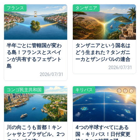
フランス
タンザニア
半年ごとに管轄国が変わ
タンザニアという国名は
る島！フランスとスペイ
どう生まれた？タンガニ
ンが共有するフェザント
ーカとザンジバルの連合
島
2026/07/31
2026/07/31
コンゴ民主共和国
キリバス
川の向こうも首都！キン
4つの半球すべてにある
シャサとブラザビル、2つ
国・キリバス！日付変更