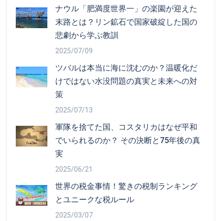
ナウル「肥満度世界一」の楽園が迎えた
末路とは？リン鉱石で国家破綻した国の
悲劇から学ぶ教訓
2025/07/09
ツバルは本当に海に沈むのか？温暖化だ
けではない水没問題の真実と未来への対
策
2025/07/13
軍隊を捨てた国、コスタリカはなぜ平和
でいられるのか？ その決断と75年後の真
実
2025/06/21
世界の税金事情！驚きの税制ランキング
とユニークな税ルール
2025/03/07