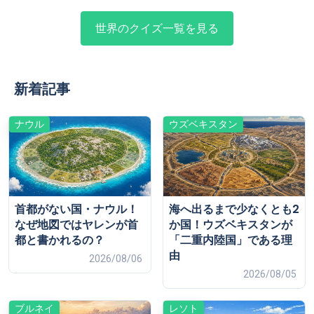
世界のクイズ一覧を見る
新着記事
ナウル
ウズベキスタン
首都がない国・ナウル！
海へ出るまで少なくとも2
なぜ地図ではヤレンが首
か国！ウズベキスタンが
都と書かれるの？
「二重内陸国」である理
由
2026/08/06
2026/08/05
ブルネイ
レソト