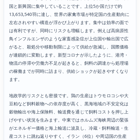
国と新興国に集中していることです。上位5か国だけで約
13,653,540羽に達し、世界の家禽市場が特定国の生産動向に
左右されやすい構造が浮かび上がります。集中は効率の面で
は有利ですが、同時にリスクも増幅します。例えば高病原性
鳥インフルエンザのような家畜感染症が上位国や輸出国で広
がると、殺処分や移動制限によって供給が急減し、国際価格
が連鎖的に変動します。新型コロナが示したように、港湾・
物流の停滞や労働力不足が起きると、飼料の調達から処理場
の稼働までが同時に詰まり、供給ショックが起きやすくなり
ます。
地政学的リスクとも密接です。鶏の生産はトウモロコシや大
豆粕など飼料穀物への依存度が高く、黒海地域の不安定化は
穀物輸出や海上保険料、輸送費を通じて飼料コストを押し上
げやすい状況を生みます。中東ではホルムズ海峡周辺の緊張
がエネルギー価格と海上輸送に波及し、冷蔵・飼料輸送・生
産コストに跳ね返りやすく、イラン（6位）や周辺国の生産