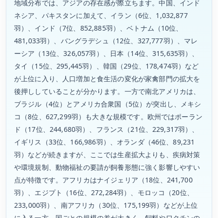
地域分布では、アジアの存在感が際立ちます。中国、インド
ネシア、パキスタンに加えて、イラン（6位、1,032,877
羽）、インド（7位、852,885羽）、ベトナム（10位、
481,033羽）、バングラデシュ（12位、327,777羽）、マレ
ーシア（13位、326,057羽）、日本（14位、315,635羽）、
タイ（15位、295,445羽）、韓国（29位、178,474羽）など
が上位に入り、人口増加と食生活の変化が家禽部門の拡大を
後押ししていることが分かります。一方で南北アメリカは、
ブラジル（4位）とアメリカ合衆国（5位）が突出し、メキシ
コ（8位、627,299羽）も大きな規模です。欧州ではポーラン
ド（17位、244,680羽）、フランス（21位、229,317羽）、
イギリス（33位、166,986羽）、オランダ（46位、89,231
羽）などが続きますが、ここでは生産拡大よりも、疾病対策
や環境規制、動物福祉の要請が飼養形態に強く影響しやすい
点が特徴です。アフリカはナイジェリア（18位、241,700
羽）、エジプト（16位、272,284羽）、モロッコ（20位、
233,000羽）、南アフリカ（30位、175,199羽）などが上位
に入る一方、国ごとの規模の差が大きく、飼料やワクチンの