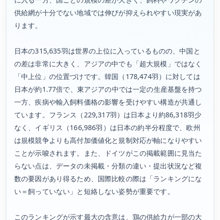
供給網が十分でない地域では伸びが抑えられやすい現実があ
ります。
日本の315,635羽は世界の上位に入っているものの、中国と
の差は非常に大きく、アジアの中でも「超大規模」ではなく
「中上位」の位置づけです。韓国（178,474羽）に対しては
日本が約1.77倍で、東アジアの中では一定の生産基盤を持つ
一方、疾病や輸入飼料価格の影響を受けやすい構造が共通し
ています。フランス（229,317羽）は日本より約86,318羽少
なく、イギリス（166,986羽）は日本の約半分程度で、欧州
は規模競争よりも高付加価値化と規制対応が軸になりやすい
ことが示唆されます。また、ドイツがこの掲載範囲に見当た
らない点は、データの未掲載・分類の違い・提出状況など複
数の要因があり得るため、国際比較の際は「ランキングにな
い＝飼っていない」と短絡しない姿勢が重要です。
このランキングが示す最大の含意は、鶏の供給力が一部の大