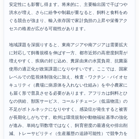
安定性にも影響し得ます。将来的に、主要輸出国で干ばつや
洪水が増え、さらに紛争や制裁が重なると、飼料と食料をめ
ぐる競合が強まり、輸入依存国で家計負担の上昇や栄養アク
セスの格差が広がる可能性があります。
地域課題を深掘りすると、東南アジアや南アジアは需要拡大
に対応して飼養規模を伸ばす一方、都市近郊の高密度飼育が
増えやすく、疾病の封じ込め、糞尿由来の水質負荷、抗菌薬
使用の適正化が政策課題になりやすいです。ここでは、国家
レベルでの監視体制強化に加え、検査・ワクチン・バイオセ
キュリティ（農場に病原体を入れない仕組み）を中小農家に
も届く形で普及させる必要があります。アフリカは飼料とひ
なの供給、獣医サービス、コールドチェーン（低温物流）の
不足がボトルネックになりやすく、感染症が発生すると被害
が長期化しがちです。欧州は環境規制や動物福祉基準の強化
が進み、単純な羽数増ではなく、飼育密度の最適化や排出削
減、トレーサビリティ（生産履歴の追跡可能性）で競争力を