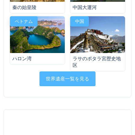
中国大運河
秦の始皇陵
ベトナム
中国
ハロン湾
ラサのポタラ宮歴史地
区
世界遺産一覧を見る