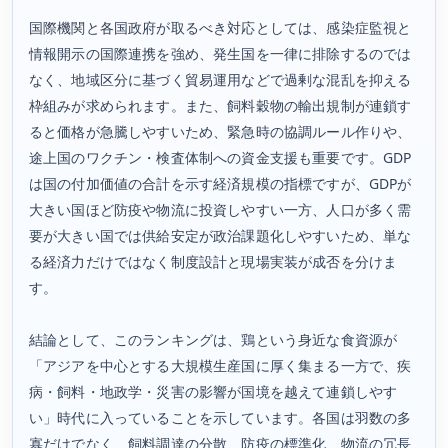
国際機関と各国政府が取るべき対応としては、感染症監視と
情報開示の国際連携を強め、発生国を一律に排除するのでは
なく、地域区分に基づく貿易運用などで過剰な混乱を抑える
枠組みが求められます。また、飼料穀物の輸出規制が連鎖す
ると価格が急騰しやすいため、緊急時の協調ルール作りや、
途上国のワクチン・検査体制への資金支援も重要です。GDP
は国の付加価値の合計を示す経済規模の指標ですが、GDPが
大きい国ほど防疫や物流に投資しやすい一方、人口が多く需
要が大きい国では供給安定が政治課題化しやすいため、単な
る経済力だけではなく制度設計と現場実装が成否を分けま
す。
結論として、このランキングは、鶏という身近な食資源が
「アジアを中心とする大規模生産国に厚く集まる一方で、疾
病・飼料・地政学・災害の影響が国境を越えて連鎖しやす
い」時代に入っていることを示しています。各国は羽数の多
寡だけでなく、飼料調達の分散、防疫の標準化、物流の冗長