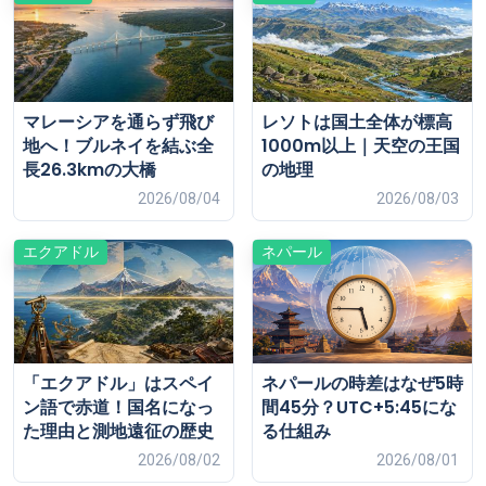
マレーシアを通らず飛び
レソトは国土全体が標高
地へ！ブルネイを結ぶ全
1000m以上｜天空の王国
長26.3kmの大橋
の地理
2026/08/04
2026/08/03
エクアドル
ネパール
「エクアドル」はスペイ
ネパールの時差はなぜ5時
ン語で赤道！国名になっ
間45分？UTC+5:45にな
た理由と測地遠征の歴史
る仕組み
2026/08/02
2026/08/01