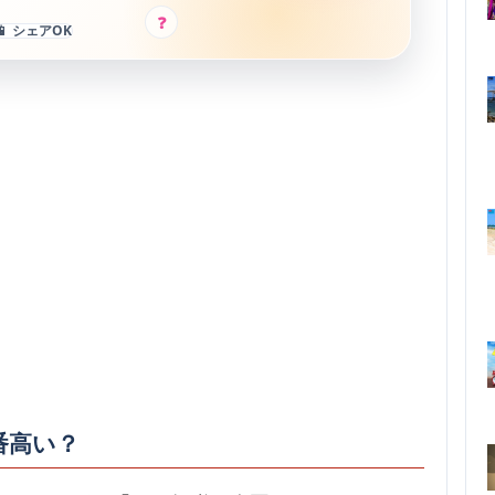
?
📱 シェアOK
番高い？