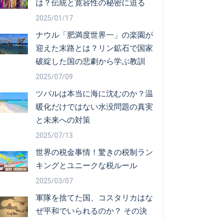
は？伝統と寛容性の秘密に迫る
2025/01/17
ナウル「肥満度世界一」の楽園が
迎えた末路とは？リン鉱石で国家
破綻した国の悲劇から学ぶ教訓
2025/07/09
ツバルは本当に海に沈むのか？温
暖化だけではない水没問題の真実
と未来への対策
2025/07/13
世界の税金事情！驚きの税制ラン
キングとユニークな税ルール
2025/03/07
軍隊を捨てた国、コスタリカはな
ぜ平和でいられるのか？ その決