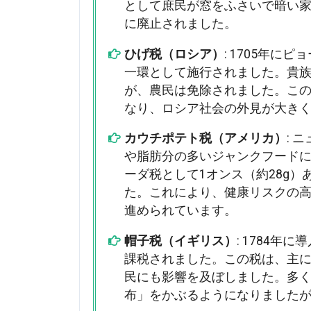
として庶民が窓をふさいで暗い家
に廃止されました。
ひげ税（ロシア）
: 1705年
一環として施行されました。貴
が、農民は免除されました。こ
なり、ロシア社会の外見が大き
カウチポテト税（アメリカ）
: 
や脂肪分の多いジャンクフード
ーダ税として1オンス（約28g）
た。これにより、健康リスクの
進められています。
帽子税（イギリス）
: 1784
課税されました。この税は、主
民にも影響を及ぼしました。多
布」をかぶるようになりましたが