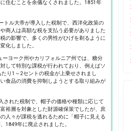
に住むことを余儀なくされました。1851年
にピョートル大帝が導入した税制で、西洋化政策の
族や商人は高額な税を支払う必要がありました
の税の影響で、多くの男性がひげを剃るように
く変化しました。
ニューヨーク州やカリフォルニア州では、糖分
に対して特別な課税が行われており、例えばソ
あたり1～2セントの税金が上乗せされまし
高い食品の消費を抑制しようとする取り組みが
年に導入された税制で、帽子の価格や種類に応じて
に富裕層を対象とした財源確保策でしたが、庶
くの人々が課税を逃れるために「帽子に見える
、1849年に廃止されました。