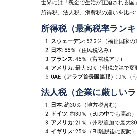
世界には「税金で生活が圧迫される国
所得税、法人税、消費税の違いを比べ
所得税（最高税率ランキ
スウェーデン
: 52.3％（福祉国家
日本
: 55％（住民税込み）
フランス
: 45％（富裕税アリ）
アメリカ
: 最大50%（州税次第で変
UAE（アラブ首長国連邦）
: 0％
法人税（企業に厳しいラ
日本
: 約30％（地方税含む）
ドイツ
: 約30％（EUの中でも高め
アメリカ
: 21％（州税追加で最大3
イギリス
: 25％（EU離脱後に変動