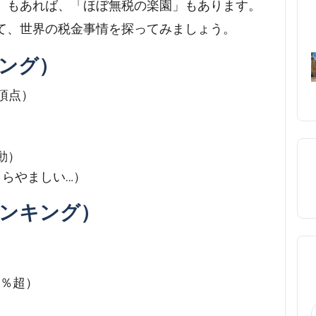
」もあれば、「ほぼ無税の楽園」もあります。
て、世界の税金事情を探ってみましょう。
ング）
の頂点）
動）
（うらやましい…）
ンキング）
）
0％超）
）