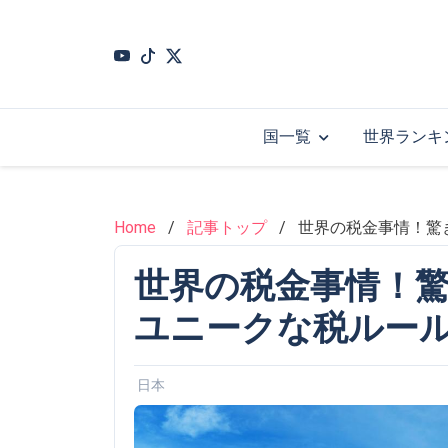
Skip
to
main
content
国一覧
世界ランキ
Home
記事トップ
世界の税金事情！驚
世界の税金事情！
ユニークな税ルー
日本