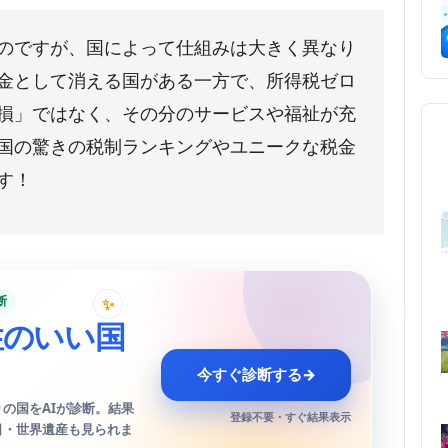
のですが、国によって仕組みは大きく異なり
金として消える国がある一方で、所得税ゼロ
損」ではなく、その分のサービスや福祉が充
国の驚きの税制ランキングやユニークな税金
す！
断
✨
性のいい国
今すぐ診断する
→
の国をAIが診断。結果
登録不要・すぐ結果表示
日・世界遺産も見られま