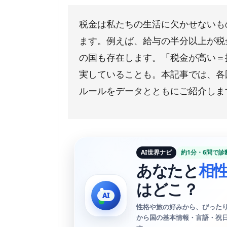
税金は私たちの生活に欠かせないも
ます。例えば、給与の半分以上が税
の国も存在します。「税金が高い＝
実していることも。本記事では、各
ルールをデータとともにご紹介しま
AI世界ナビ
約1分・6問で診
あなたと
相
はどこ？
性格や旅の好みから、ぴったり
から国の基本情報・言語・祝