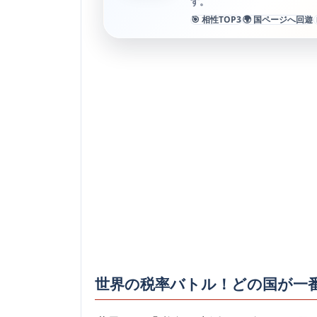
す。
🎯 相性TOP3
🌍 国ページへ回遊
世界の税率バトル！どの国が一