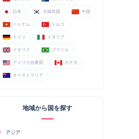
日本
大韓民国
中国
ベトナム
トルコ
ドイツ
イタリア
イギリス
ブラジル
アメリカ合衆国
カナダ
オーストラリア
地域から国を探す
アジア