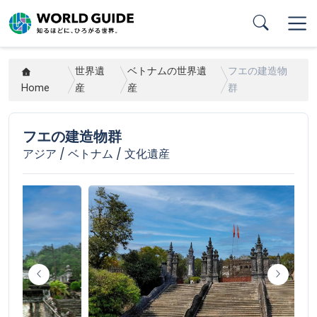
Skip
to
main
content
世界遺
ベトナムの世界遺
フエの建造物
Home
産
産
群
フエの建造物群
アジア / ベトナム / 文化遺産