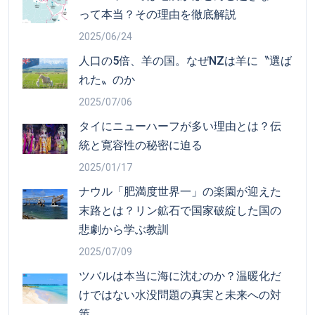
って本当？その理由を徹底解説
2025/06/24
人口の5倍、羊の国。なぜNZは羊に〝選ば
れた〟のか
2025/07/06
タイにニューハーフが多い理由とは？伝
統と寛容性の秘密に迫る
2025/01/17
ナウル「肥満度世界一」の楽園が迎えた
末路とは？リン鉱石で国家破綻した国の
悲劇から学ぶ教訓
2025/07/09
ツバルは本当に海に沈むのか？温暖化だ
けではない水没問題の真実と未来への対
策