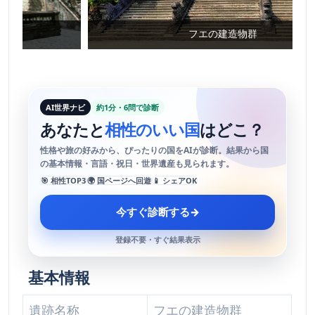
フエの建造物群
AI世界ナビ
約1分・6問で診断
あなたと
相性のいい国
はどこ？
性格や旅の好みから、ぴったりの国をAIが診断。結果から国
の基本情報・言語・祝日・世界遺産も見られます。
🎯 相性TOP3
🌍 国ページへ回遊
📱 シェアOK
今すぐ診断する
→
登録不要・すぐ結果表示
基本情報
遺跡名称
フエの建造物群