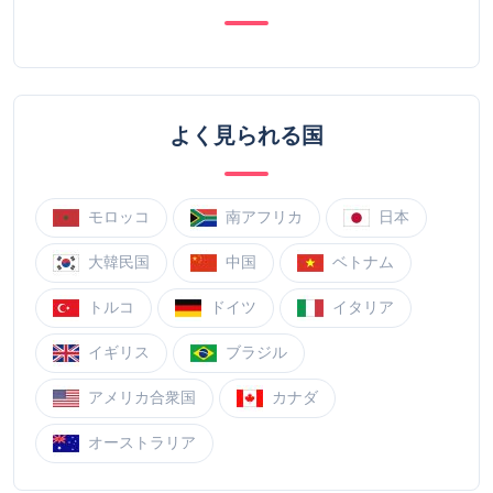
よく見られる国
モロッコ
南アフリカ
日本
大韓民国
中国
ベトナム
トルコ
ドイツ
イタリア
イギリス
ブラジル
アメリカ合衆国
カナダ
オーストラリア