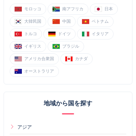
モロッコ
南アフリカ
日本
大韓民国
中国
ベトナム
トルコ
ドイツ
イタリア
イギリス
ブラジル
アメリカ合衆国
カナダ
オーストラリア
地域から国を探す
アジア