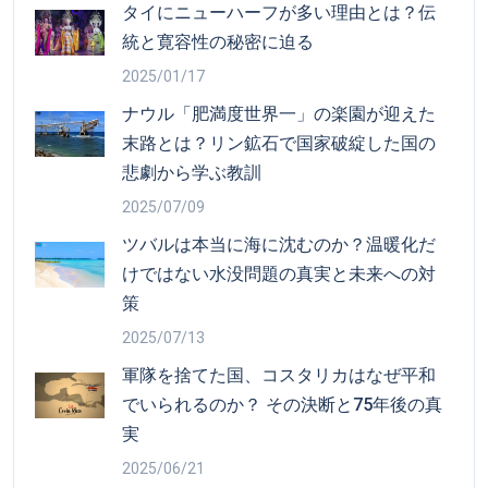
タイにニューハーフが多い理由とは？伝
統と寛容性の秘密に迫る
2025/01/17
ナウル「肥満度世界一」の楽園が迎えた
末路とは？リン鉱石で国家破綻した国の
悲劇から学ぶ教訓
2025/07/09
ツバルは本当に海に沈むのか？温暖化だ
けではない水没問題の真実と未来への対
策
2025/07/13
軍隊を捨てた国、コスタリカはなぜ平和
でいられるのか？ その決断と75年後の真
実
2025/06/21