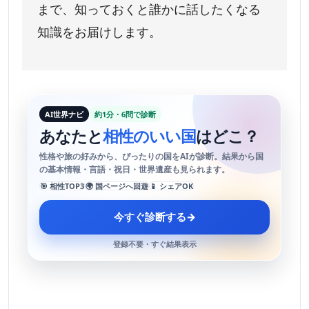
まで、知っておくと誰かに話したくなる
知識をお届けします。
AI世界ナビ
約1分・6問で診断
あなたと
相性のいい国
はどこ？
性格や旅の好みから、ぴったりの国をAIが診断。結果から国
の基本情報・言語・祝日・世界遺産も見られます。
🎯 相性TOP3
🌍 国ページへ回遊
📱 シェアOK
今すぐ診断する
→
登録不要・すぐ結果表示