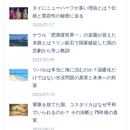
タイにニューハーフが多い理由とは？伝
統と寛容性の秘密に迫る
2025/01/17
ナウル「肥満度世界一」の楽園が迎えた
末路とは？リン鉱石で国家破綻した国の
悲劇から学ぶ教訓
2025/07/09
ツバルは本当に海に沈むのか？温暖化だ
けではない水没問題の真実と未来への対
策
2025/07/13
軍隊を捨てた国、コスタリカはなぜ平和
でいられるのか？ その決断と75年後の真
実
2025/06/21