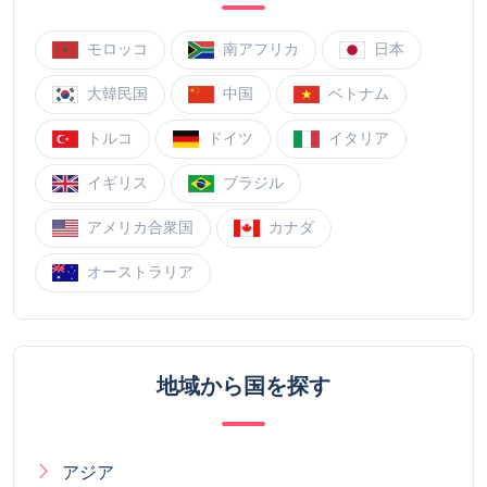
モロッコ
南アフリカ
日本
大韓民国
中国
ベトナム
トルコ
ドイツ
イタリア
イギリス
ブラジル
アメリカ合衆国
カナダ
オーストラリア
地域から国を探す
アジア