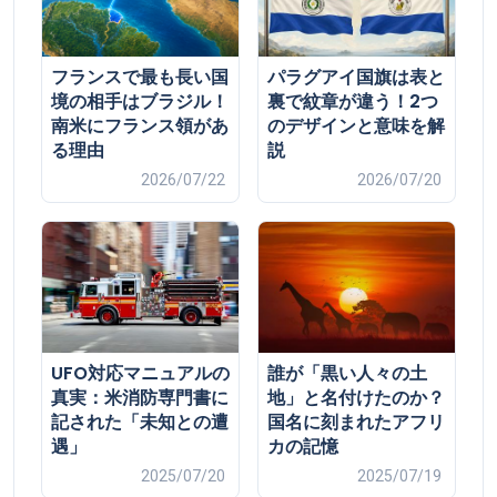
フランスで最も長い国
パラグアイ国旗は表と
境の相手はブラジル！
裏で紋章が違う！2つ
南米にフランス領があ
のデザインと意味を解
る理由
説
2026/07/22
2026/07/20
UFO対応マニュアルの
誰が「黒い人々の土
真実：米消防専門書に
地」と名付けたのか？
記された「未知との遭
国名に刻まれたアフリ
遇」
カの記憶
2025/07/20
2025/07/19