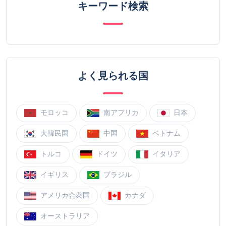
キーワード検索
よく見られる国
モロッコ
南アフリカ
日本
大韓民国
中国
ベトナム
トルコ
ドイツ
イタリア
イギリス
ブラジル
アメリカ合衆国
カナダ
オーストラリア