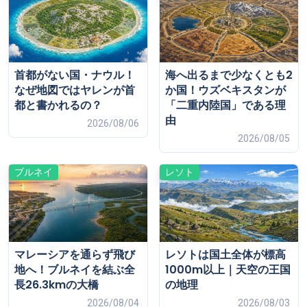
首都がない国・ナウル！
海へ出るまで少なくとも2
なぜ地図ではヤレンが首
か国！ウズベキスタンが
都と書かれるの？
「二重内陸国」である理
由
2026/08/06
2026/08/05
ブルネイ
レソト
マレーシアを通らず飛び
レソトは国土全体が標高
地へ！ブルネイを結ぶ全
1000m以上｜天空の王国
長26.3kmの大橋
の地理
2026/08/04
2026/08/03