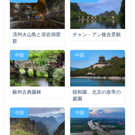
済州火山島と溶岩洞窟
チャン・アン複合景観
群
中国
中国
蘇州古典園林
頤和園、北京の皇帝の
庭園
中国
中国