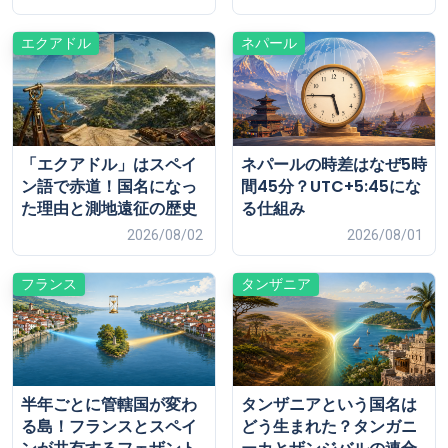
エクアドル
ネパール
「エクアドル」はスペイ
ネパールの時差はなぜ5時
ン語で赤道！国名になっ
間45分？UTC+5:45にな
た理由と測地遠征の歴史
る仕組み
2026/08/02
2026/08/01
フランス
タンザニア
半年ごとに管轄国が変わ
タンザニアという国名は
る島！フランスとスペイ
どう生まれた？タンガニ