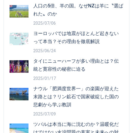
人口の5倍、羊の国。なぜNZは羊に〝選ば
れた〟のか
2025/07/06
ヨーロッパでは地震がほとんど起きない
って本当？その理由を徹底解説
2025/06/24
タイにニューハーフが多い理由とは？伝
統と寛容性の秘密に迫る
2025/01/17
ナウル「肥満度世界一」の楽園が迎えた
末路とは？リン鉱石で国家破綻した国の
悲劇から学ぶ教訓
2025/07/09
ツバルは本当に海に沈むのか？温暖化だ
けではない水没問題の真実と未来への対