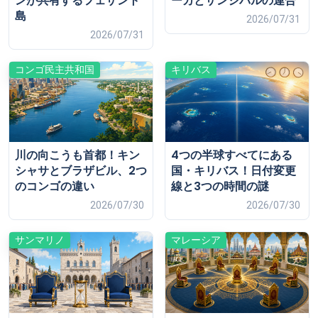
ンが共有するフェザント
ーカとザンジバルの連合
島
2026/07/31
2026/07/31
コンゴ民主共和国
キリバス
川の向こうも首都！キン
4つの半球すべてにある
シャサとブラザビル、2つ
国・キリバス！日付変更
のコンゴの違い
線と3つの時間の謎
2026/07/30
2026/07/30
サンマリノ
マレーシア