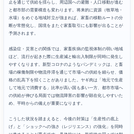
止を通じて供給を揺らし、周辺国への避難・人口移動が進む
と都市部の需要構造も変わります。将来的に資源（牧草地・
水場）をめぐる地域対立が強まれば、家畜の移動ルートの分
断が常態化し、国境をまたぐ家畜取引にも影響が出ることが
予測されます。
感染症・災害との関係では、家畜疾病の監視体制の弱い地域
ほど、流行が起きた際に生産減と輸出入制限が同時に発生し
やすくなります。新型コロナのようなパンデミックは、と畜
場の稼働制限や物流停滞を通じて市場への供給を細らせ、価
格の乱高下を招くことがありました。ヤギ肉は「地元で生産
して地元で消費する」比率が高い国も多い一方、都市市場へ
の供給が伸びる局面では物流障害の影響が顕在化しやすいた
め、平時からの備えが重要になります。
こうした状況を踏まえると、今後の対策は「生産性の底上
げ」と「ショックへの強さ（レジリエンス）の強化」を同時