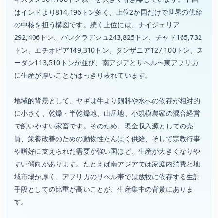
はインドより814,196トン多く、上位2か国だけで世界の供給
の中核を担う構図です。続く上位には、ナイジェリア
292,406トン、バングラデシュ243,825トン、チャド165,732
トン、エチオピア149,310トン、タンザニア127,100トン、ス
ーダン113,510トンが並び、南アジアとサヘル〜東アフリカ
に生産が厚いことがはっきり表れています。
地域的背景として、ヤギは牛より飼料や水への依存が相対的
に小さく、乾燥・半乾燥地、山岳地、小規模農家の混合経営
で飼いやすい家畜です。そのため、現金収入源としての売
買、栄養改善のための動物性たんぱく供給、そして宗教行事
や嗜好に支えられた需要が強い国ほど、生産が大きくなりや
すい傾向があります。たとえば南アジアでは家庭内消費と地
域市場が厚く、アフリカのサヘル帯では放牧に依存する生計
手段としての比重が高いことが、生産集中の背景にありま
す。