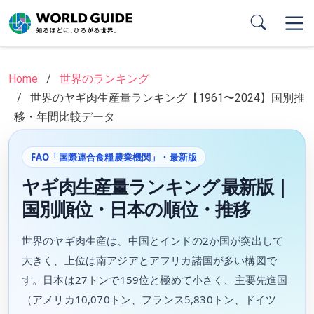
Skip
to
main
content
Home
世界のランキング
世界のヤギ肉生産量ランキング【1961〜2024】国別推
移・年間比較データ
FAO「国際連合食糧農業機関」・最新版
ヤギ肉生産量ランキング 最新版｜
国別順位・日本の順位・推移
世界のヤギ肉生産は、中国とインドの2か国が突出して
大きく、上位は南アジアとアフリカ諸国が多い構図で
す。日本は27トンで159位と極めて小さく、主要先進国
（アメリカ10,070トン、フランス5,830トン、ドイツ