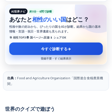
AI世界ナビ
約1分・6問で診断
あなたと
相性のいい国
はどこ？
性格や旅の好みから、ぴったりの国をAIが診断。結果から国の基本
情報・言語・祝日・世界遺産も見られます。
🎯 相性TOP3
🌍 国ページへ回遊
📱 シェアOK
今すぐ診断する
→
登録不要・すぐ結果表示
出典：
Food and Agriculture Organization「国際連合食糧農業機
関」
世界のクイズで遊ぼう