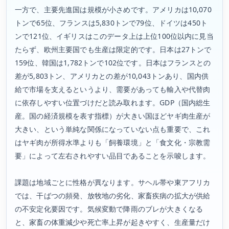
一方で、主要先進国は規模が小さめです。アメリカは10,070
トンで65位、フランスは5,830トンで79位、ドイツは450ト
ンで121位、イギリスはこのデータ上は上位100位以内に見当
たらず、欧州主要国でも生産は限定的です。日本は27トンで
159位、韓国は1,782トンで102位です。日本はフランスとの
差が5,803トン、アメリカとの差が10,043トンあり、国内供
給で市場を支えるというより、需要があっても輸入や代替肉
に依存しやすい位置づけだと読み取れます。GDP（国内総生
産。国の経済規模を表す指標）が大きい国ほどヤギ肉生産が
大きい、という単純な関係になっていない点も重要で、これ
はヤギ肉が所得水準よりも「飼養環境」と「食文化・宗教需
要」によって左右されやすい品目であることを示唆します。
課題は地域ごとに性格が異なります。サヘル帯や東アフリカ
では、干ばつの頻発、放牧地の劣化、家畜疾病の拡大が供給
の不安定化要因です。気候変動で降雨のブレが大きくなる
と、家畜の体重減少や死亡率上昇が起きやすく、生産量だけ