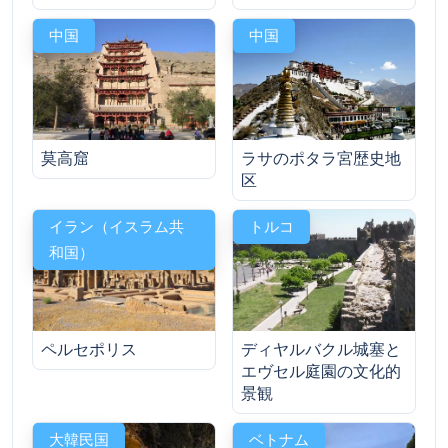
中国
中国
莫高窟
ラサのポタラ宮歴史地
区
イラン（イスラム共
トルコ
和国）
ペルセポリス
ディヤルバクル城塞と
エヴセル庭園の文化的
景観
大韓民国
ベトナム