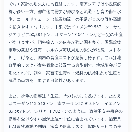
でなく家計の耐久力にも直結します。南アジアでは小規模飼
養が多い一方、都市化で需要が伸びると流通・と畜の衛生水
準、コールドチェーン（低温物流）の不足がロスや価格高騰
を招きやすくなります。中東ではイエメン89,567トン、サウ
ジアラビア50,881トン、オマーン17,641トンなど一定の生産
がありますが、飼料輸入への依存が強い国も多く、国際穀物
市場の変動や紅海・ホルムズ海峡周辺の緊張が物流コストを
押し上げると、国内の畜産コストが急騰し得ます。これは地
政学的リスクが食料価格に波及する典型例で、地域衝突が長
期化すれば、飼料・家畜衛生資材・燃料の供給制約が生産と
流通の両方を圧迫する可能性があります。
また、紛争の影響は「生産」そのものにも及びます。たとえ
ばスーダン113,510トン、南スーダン22,918トン、イエメン
89,567トン、シリア11,702トンのように、政治不安や衝突の
影響を受けやすい国が上位〜中位に含まれています。治安悪
化は放牧移動の制約、家畜の略奪リスク、獣医サービスの停