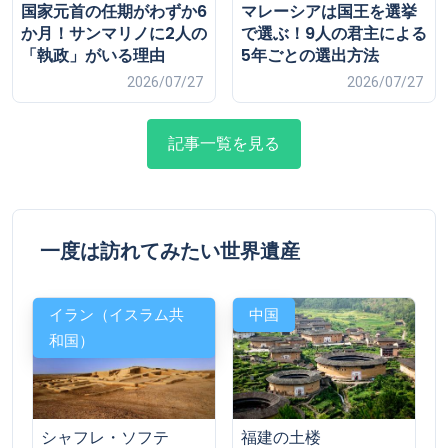
国家元首の任期がわずか6
マレーシアは国王を選挙
か月！サンマリノに2人の
で選ぶ！9人の君主による
「執政」がいる理由
5年ごとの選出方法
2026/07/27
2026/07/27
記事一覧を見る
一度は訪れてみたい世界遺産
イラン（イスラム共
中国
和国）
福建の土楼
シャフレ・ソフテ