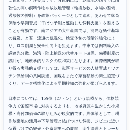
に進めることが要点です。具体的には、乾燥地の国々では耐
乾性の高い飼料作物や放牧地管理（輪換放牧、水場の整備、
過放牧の抑制）を政策パッケージとして進め、あわせて家畜
保険や早期警戒（干ばつ予測と連動した飼料支援）を整える
ことが有効です。南アジアの大生産国では、簡易な衛生基準
の普及、と畜・流通の低温化、検査体制の段階的強化によ
り、ロス削減と安全性向上を狙えます。中東では飼料輸入の
調達先分散、港湾・陸上輸送の代替ルート確保、備蓄制度の
設計が、地政学的リスクの緩和策になります。国際機関が取
り得る実務的支援としては、獣医サービスの人材育成とワク
チン供給網の共同調達、国境をまたぐ家畜移動の衛生協定づ
くり、データ標準化による早期検知の強化が挙げられます。
日本については、159位（27トン）という規模から、価格競
争力で国際市場に対抗するよりも、地域資源を生かした小規
模・高付加価値の取り組みが現実的です。具体策として、耕
作放棄地の活用や下草管理と結びつけた飼養、ジビエに近い
位置づけでの観光・外食需要への展開、衛生管理とトレーサ