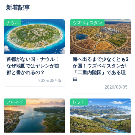
新着記事
ナウル
ウズベキスタン
首都がない国・ナウル！
海へ出るまで少なくとも2
なぜ地図ではヤレンが首
か国！ウズベキスタンが
都と書かれるの？
「二重内陸国」である理
由
2026/08/06
2026/08/05
ブルネイ
レソト