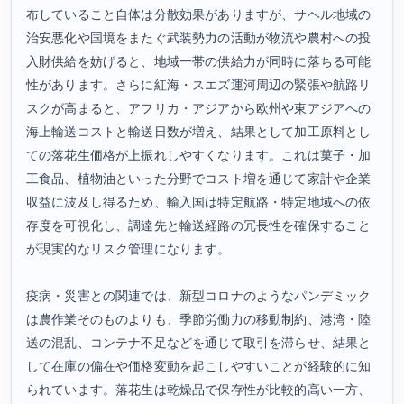
布していること自体は分散効果がありますが、サヘル地域の
治安悪化や国境をまたぐ武装勢力の活動が物流や農村への投
入財供給を妨げると、地域一帯の供給力が同時に落ちる可能
性があります。さらに紅海・スエズ運河周辺の緊張や航路リ
スクが高まると、アフリカ・アジアから欧州や東アジアへの
海上輸送コストと輸送日数が増え、結果として加工原料とし
ての落花生価格が上振れしやすくなります。これは菓子・加
工食品、植物油といった分野でコスト増を通じて家計や企業
収益に波及し得るため、輸入国は特定航路・特定地域への依
存度を可視化し、調達先と輸送経路の冗長性を確保すること
が現実的なリスク管理になります。
疫病・災害との関連では、新型コロナのようなパンデミック
は農作業そのものよりも、季節労働力の移動制約、港湾・陸
送の混乱、コンテナ不足などを通じて取引を滞らせ、結果と
して在庫の偏在や価格変動を起こしやすいことが経験的に知
られています。落花生は乾燥品で保存性が比較的高い一方、