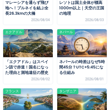
マレーシアを通らず飛び
レソトは国土全体が標高
地へ！ブルネイを結ぶ全
1000m以上｜天空の王国
長26.3kmの大橋
の地理
2026/08/04
2026/08/03
エクアドル
ネパール
「エクアドル」はスペイ
ネパールの時差はなぜ5時
ン語で赤道！国名になっ
間45分？UTC+5:45にな
た理由と測地遠征の歴史
る仕組み
2026/08/02
2026/08/01
フランス
タンザニア