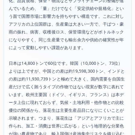
化、品質規格、保管・物流などサプライチェーンの整備が進
んでいるため、「量」だけでなく「安定供給や規格化」とい
う面で国際市場に影響力を持ちやすい構造です。これに対し
アフリカの上位国群は、生産量は大きい一方で、干ばつ・豪
雨の振れ、病害、収穫後ロス、保管環境などがボトルネック
になりやすく、同じ生産量でも輸出余力や供給の確実性が年
によって変動しやすい課題があります。
日本は14,800トンで60位です。韓国（10,000トン、73位）
よりは上ですが、中国との差は約19,598,300トン、インドと
の差は約11,930,739トンと極めて大きく、国内需要を自国生
産だけで広く賄うタイプの作物ではない現実が数字に表れて
います。欧州主要国（ドイツ、イギリス、フランス）は本デ
ータ上位に現れておらず、気候・土地利用・他作物との比較
優位の関係から、落花生は主要生産品目になりにくいことが
示唆されます。つまり、落花生は「アジアとアフリカで主に
作られ、加工・消費は世界に広がる」という地理的な分業色
が強い農産物であり、輸入国側は産地集中リスクを織り込む