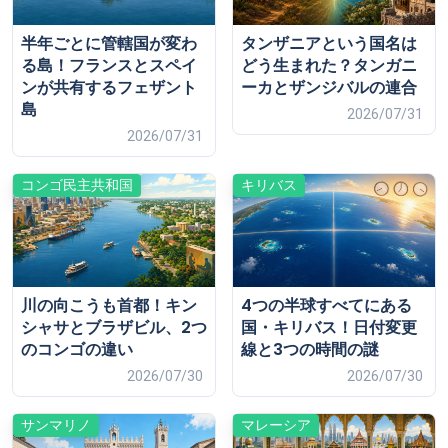
半年ごとに管轄国が変わ
タンザニアという国名は
る島！フランスとスペイ
どう生まれた？タンガニ
ンが共有するフェザント
ーカとザンジバルの連合
島
2026/07/31
2026/07/31
コンゴ民主共和国
キリバス
川の向こうも首都！キン
4つの半球すべてにある
シャサとブラザビル、2つ
国・キリバス！日付変更
のコンゴの違い
線と3つの時間の謎
2026/07/30
2026/07/30
サンマリノ
マレーシア