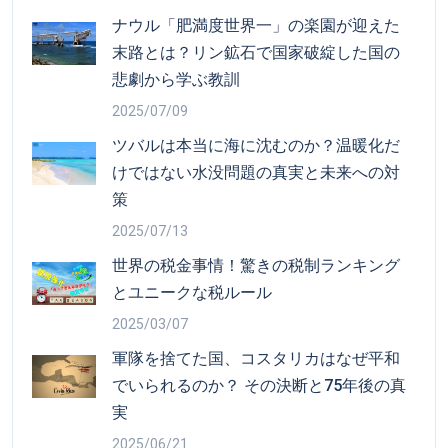
ナウル「肥満度世界一」の楽園が迎えた
末路とは？リン鉱石で国家破綻した国の
悲劇から学ぶ教訓
2025/07/09
ツバルは本当に海に沈むのか？温暖化だ
けではない水没問題の真実と未来への対
策
2025/07/13
世界の税金事情！驚きの税制ランキング
とユニークな税ルール
2025/03/07
軍隊を捨てた国、コスタリカはなぜ平和
でいられるのか？ その決断と75年後の真
実
2025/06/21