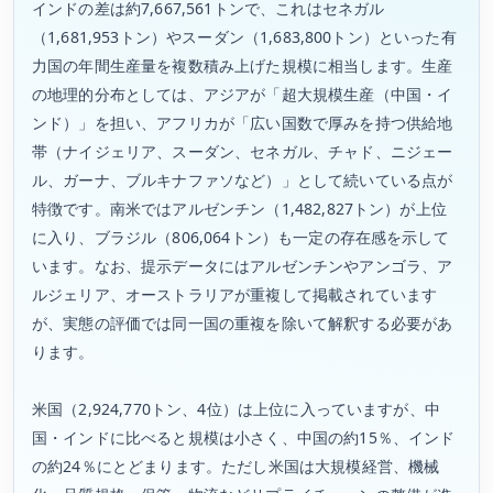
インドの差は約7,667,561トンで、これはセネガル
（1,681,953トン）やスーダン（1,683,800トン）といった有
力国の年間生産量を複数積み上げた規模に相当します。生産
の地理的分布としては、アジアが「超大規模生産（中国・イ
ンド）」を担い、アフリカが「広い国数で厚みを持つ供給地
帯（ナイジェリア、スーダン、セネガル、チャド、ニジェー
ル、ガーナ、ブルキナファソなど）」として続いている点が
特徴です。南米ではアルゼンチン（1,482,827トン）が上位
に入り、ブラジル（806,064トン）も一定の存在感を示して
います。なお、提示データにはアルゼンチンやアンゴラ、ア
ルジェリア、オーストラリアが重複して掲載されています
が、実態の評価では同一国の重複を除いて解釈する必要があ
ります。
米国（2,924,770トン、4位）は上位に入っていますが、中
国・インドに比べると規模は小さく、中国の約15％、インド
の約24％にとどまります。ただし米国は大規模経営、機械