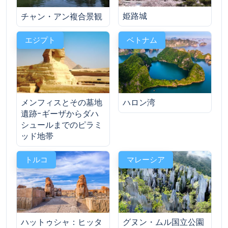
姫路城
チャン・アン複合景観
エジプト
ベトナム
メンフィスとその墓地
ハロン湾
遺跡-ギーザからダハ
シュールまでのピラミ
ッド地帯
トルコ
マレーシア
ハットゥシャ：ヒッタ
グヌン・ムル国立公園