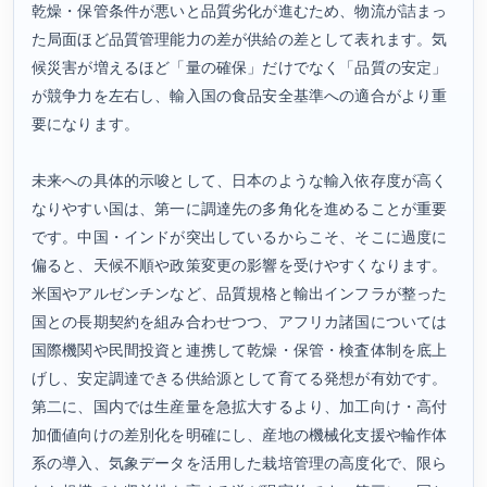
乾燥・保管条件が悪いと品質劣化が進むため、物流が詰まっ
た局面ほど品質管理能力の差が供給の差として表れます。気
候災害が増えるほど「量の確保」だけでなく「品質の安定」
が競争力を左右し、輸入国の食品安全基準への適合がより重
要になります。
未来への具体的示唆として、日本のような輸入依存度が高く
なりやすい国は、第一に調達先の多角化を進めることが重要
です。中国・インドが突出しているからこそ、そこに過度に
偏ると、天候不順や政策変更の影響を受けやすくなります。
米国やアルゼンチンなど、品質規格と輸出インフラが整った
国との長期契約を組み合わせつつ、アフリカ諸国については
国際機関や民間投資と連携して乾燥・保管・検査体制を底上
げし、安定調達できる供給源として育てる発想が有効です。
第二に、国内では生産量を急拡大するより、加工向け・高付
加価値向けの差別化を明確にし、産地の機械化支援や輪作体
系の導入、気象データを活用した栽培管理の高度化で、限ら