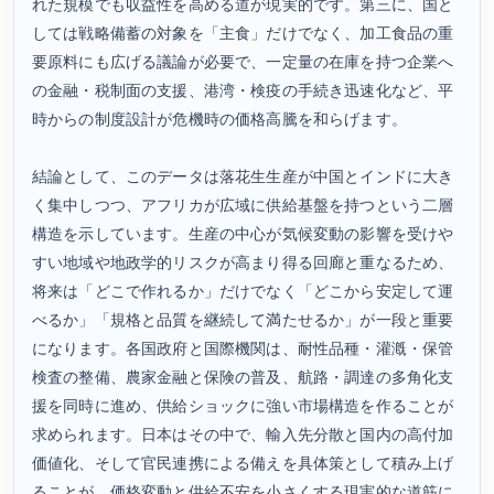
れた規模でも収益性を高める道が現実的です。第三に、国と
しては戦略備蓄の対象を「主食」だけでなく、加工食品の重
要原料にも広げる議論が必要で、一定量の在庫を持つ企業へ
の金融・税制面の支援、港湾・検疫の手続き迅速化など、平
時からの制度設計が危機時の価格高騰を和らげます。
結論として、このデータは落花生生産が中国とインドに大き
く集中しつつ、アフリカが広域に供給基盤を持つという二層
構造を示しています。生産の中心が気候変動の影響を受けや
すい地域や地政学的リスクが高まり得る回廊と重なるため、
将来は「どこで作れるか」だけでなく「どこから安定して運
べるか」「規格と品質を継続して満たせるか」が一段と重要
になります。各国政府と国際機関は、耐性品種・灌漑・保管
検査の整備、農家金融と保険の普及、航路・調達の多角化支
援を同時に進め、供給ショックに強い市場構造を作ることが
求められます。日本はその中で、輸入先分散と国内の高付加
価値化、そして官民連携による備えを具体策として積み上げ
ることが、価格変動と供給不安を小さくする現実的な道筋に