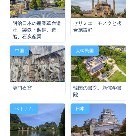
明治日本の産業革命遺
セリミエ・モスクと複
産 製鉄・製鋼、造
合施設群
船、石炭産業
中国
大韓民国
龍門石窟
韓国の書院、新儒学書
院
ベトナム
日本