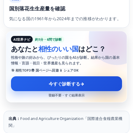
国別落花生生産量を確認
気になる国の1961年から2024年までの推移がわかります。
AI世界ナビ
約1分・6問で診断
あなたと
相性のいい国
はどこ？
性格や旅の好みから、ぴったりの国をAIが診断。結果から国の基本
情報・言語・祝日・世界遺産も見られます。
🎯 相性TOP3
🌍 国ページへ回遊
📱 シェアOK
今すぐ診断する
→
登録不要・すぐ結果表示
出典：
Food and Agriculture Organization「国際連合食糧農業機
関」