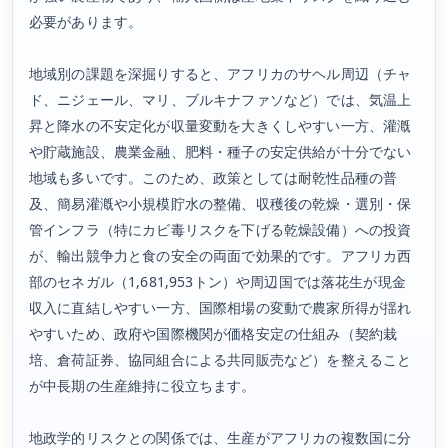
必要があります。
地域別の課題を深掘りすると、アフリカのサヘル周辺（チャ
ド、ニジェール、マリ、ブルキナファソなど）では、気温上
昇と降水の不安定化が収量変動を大きくしやすい一方、灌漑
や貯蔵施設、農業金融、肥料・種子の安定供給が十分でない
地域も多いです。このため、政策としては耐乾性品種の普
及、簡易灌漑や小規模貯水の整備、収穫後の乾燥・選別・保
管インフラ（特にカビ毒リスクを下げる乾燥設備）への投資
が、輸出競争力と食の安全の両面で効果的です。アフリカ西
部のセネガル（1,681,953トン）や周辺国では落花生が現金
収入に直結しやすい一方、国際相場の変動で農家所得が揺れ
やすいため、政府や国際機関が価格安定の仕組み（契約栽
培、倉荷証券、協同組合による共同販売など）を整えること
が中長期の生産維持に役立ちます。
地政学的リスクとの関係では、生産がアフリカの複数国に分