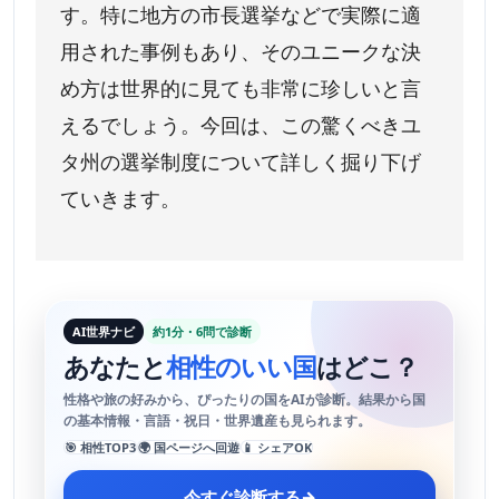
す。特に地方の市長選挙などで実際に適
用された事例もあり、そのユニークな決
め方は世界的に見ても非常に珍しいと言
えるでしょう。今回は、この驚くべきユ
タ州の選挙制度について詳しく掘り下げ
ていきます。
AI世界ナビ
約1分・6問で診断
あなたと
相性のいい国
はどこ？
性格や旅の好みから、ぴったりの国をAIが診断。結果から国
の基本情報・言語・祝日・世界遺産も見られます。
🎯 相性TOP3
🌍 国ページへ回遊
📱 シェアOK
今すぐ診断する
→