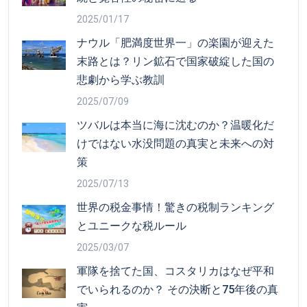
2025/01/17
ナウル「肥満度世界一」の楽園が迎えた
末路とは？リン鉱石で国家破綻した国の
悲劇から学ぶ教訓
2025/07/09
ツバルは本当に海に沈むのか？温暖化だ
けではない水没問題の真実と未来への対
策
2025/07/13
世界の税金事情！驚きの税制ランキング
とユニークな税ルール
2025/03/07
軍隊を捨てた国、コスタリカはなぜ平和
でいられるのか？ その決断と75年後の真