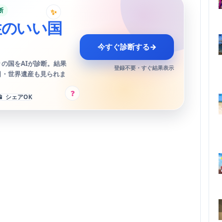
断
✨
性のいい国
今すぐ診断する
→
の国をAIが診断。結果
登録不要・すぐ結果表示
日・世界遺産も見られま
?
📱 シェアOK