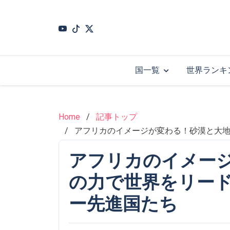
Skip
to
main
content
国一覧
世界ランキ
Home
記事トップ
アフリカのイメージが変わる！砂漠と大
アフリカのイメー
の力で世界をリー
ー先進国たち