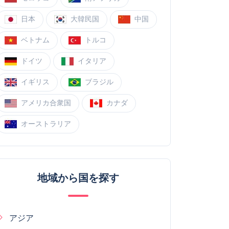
日本
大韓民国
中国
ベトナム
トルコ
ドイツ
イタリア
イギリス
ブラジル
アメリカ合衆国
カナダ
オーストラリア
地域から国を探す
アジア