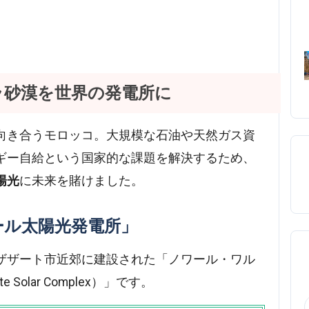
ラ砂漠を世界の発電所に
向き合うモロッコ。大規模な石油や天然ガス資
ギー自給という国家的な課題を解決するため、
陽光
に未来を賭けました。
ール太陽光発電所」
ザザート市近郊に建設された「ノワール・ワル
 Solar Complex）」です。