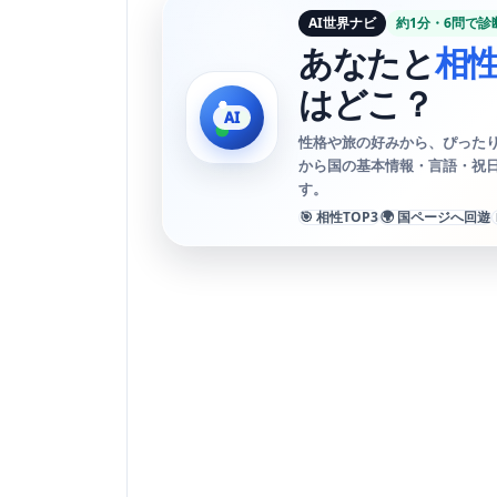
AI世界ナビ
約1分・6問で診
あなたと
相
はどこ？
性格や旅の好みから、ぴったり
から国の基本情報・言語・祝
す。
🎯 相性TOP3
🌍 国ページへ回遊