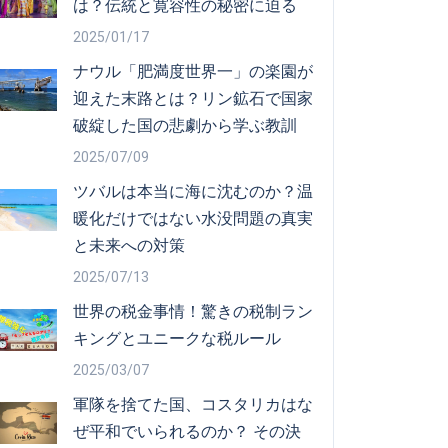
は？伝統と寛容性の秘密に迫る
2025/01/17
ナウル「肥満度世界一」の楽園が
迎えた末路とは？リン鉱石で国家
破綻した国の悲劇から学ぶ教訓
2025/07/09
ツバルは本当に海に沈むのか？温
暖化だけではない水没問題の真実
と未来への対策
2025/07/13
世界の税金事情！驚きの税制ラン
キングとユニークな税ルール
2025/03/07
軍隊を捨てた国、コスタリカはな
ぜ平和でいられるのか？ その決