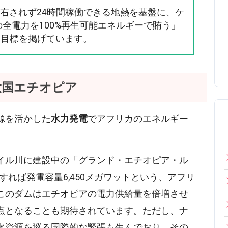
右されず24時間稼働できる地熱を基盤に、ケ
の全電力を100%再生可能エネルギーで賄う」
な目標を掲げています。
大国エチオピア
源を活かした
水力発電
でアフリカのエネルギー
イル川に建設中の「グランド・エチオピア・ル
すれば発電容量6,450メガワットという、アフリ
このダムはエチオピアの電力供給量を倍増させ
点となることも期待されています。ただし、ナ
水資源を巡る国際的な緊張も生んでおり、その