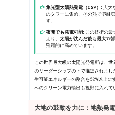
集光型太陽熱発電（CSP）:
広大
のタワーに集め、その熱で溶融
す。
夜間でも発電可能:
この技術の最
より、
太陽が沈んだ後も最大7時
飛躍的に高めています。
この世界最大級の太陽光発電所は、世
のリーダーシップの下で推進されました
生可能エネルギーの割合を52%以上
へのクリーン電力輸出も視野に入れて
大地の鼓動を力に：地熱発