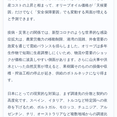
産コストの上昇と相まって、オリーブオイル価格が「天候要
因」だけでなく「安全保障要因」でも変動する局面が増える
と予測できます。
疫病・災害との関係では、新型コロナのような世界的な感染
症拡大は、農業労働力の移動制限、港湾の混雑、外食需要の
急変を通じて需給バランスを揺らしました。オリーブは多年
生作物で短期に生産調整しにくいため、物流や需要のショッ
クが価格に波及しやすい側面があります。さらに山火事や洪
水といった自然災害が増えると、果樹園そのものの損傷や収
穫・搾油工程の停止が起き、供給のボトルネックになり得ま
す。
日本にとっての現実的な対策は、まず調達先の分散と契約の
高度化です。スペイン、イタリア、トルコなど特定国への依
存を下げるため、ポルトガル、モロッコ、チュニジア、アル
ゼンチン、チリ、オーストラリアなど複数地域からの調達比