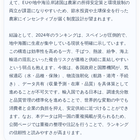
えて、EUや地中海沿岸諸国は農家の所得安定策と環境規制の
両立が課題になりやすいため、節水投資や土壌保全を行った
農家にインセンティブが届く制度設計が望まれます。
結論として、2024年のランキングは、スペインが圧倒的で、
地中海圏に生産が集中している現状を明確に示しています。
この構造は効率性を高める一方、干ばつ、熱波、紛争、海上
輸送の混乱といった複合リスクが価格と供給に直結しやすい
という弱点も抱えます。今後は、各国政府と国際機関が、気
候適応（水・品種・保険）、物流強靭化（航路・港湾・手続
き）、データ共有（収量予測・在庫・品質）を具体策として
進めることが不可欠です。輸入国である日本は、調達先分散
と品質管理の標準化を進めることで、世界的な変動の中でも
消費者と企業の負担を抑え、安定供給に近づけることができ
ます。なお、本データは同一国の重複掲載が見られるため、
公開ページでは重複の整理や注記を行うことで、ランキング
の信頼性と読みやすさが高まります。