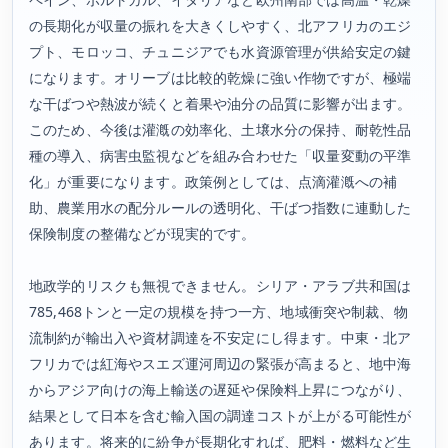
の長期化が収量の振れを大きくしやすく、北アフリカのエジ
プト、モロッコ、チュニジアでも水資源管理が供給安定の鍵
になります。オリーブは比較的乾燥に強い作物ですが、極端
な干ばつや熱波が続くと着果や油分の品質に影響が出ます。
このため、今後は灌漑の効率化、土壌水分の保持、耐乾性品
種の導入、病害虫監視などを組み合わせた「収量変動の平準
化」が重要になります。政策例としては、点滴灌漑への補
助、農業用水の配分ルールの透明化、干ばつ指数に連動した
保険制度の整備などが現実的です。
地政学的リスクも無視できません。シリア・アラブ共和国は
785,468トンと一定の規模を持つ一方、地域衝突や制裁、物
流制約が輸出入や資材調達を不安定にし得ます。中東・北ア
フリカでは紅海やスエズ運河周辺の緊張が高まると、地中海
からアジア向けの海上輸送の遅延や保険料上昇につながり、
結果として日本を含む輸入国の調達コストが上がる可能性が
あります。将来的に紛争が長期化すれば、肥料・燃料など生