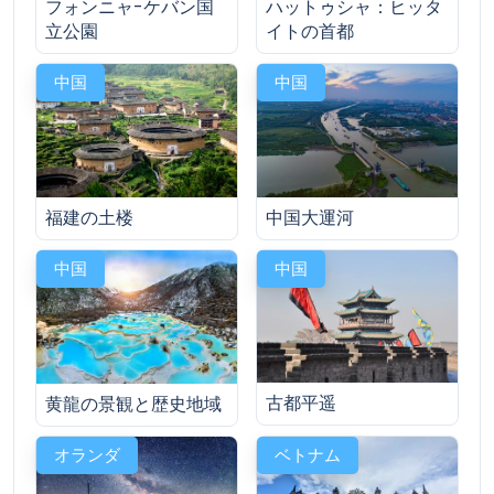
フォンニャ-ケバン国
ハットゥシャ：ヒッタ
立公園
イトの首都
中国
中国
福建の土楼
中国大運河
中国
中国
古都平遥
黄龍の景観と歴史地域
オランダ
ベトナム