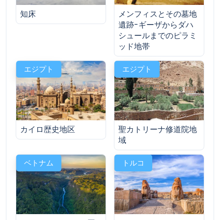
知床
メンフィスとその墓地
遺跡-ギーザからダハ
シュールまでのピラミ
ッド地帯
エジプト
エジプト
カイロ歴史地区
聖カトリーナ修道院地
域
ベトナム
トルコ