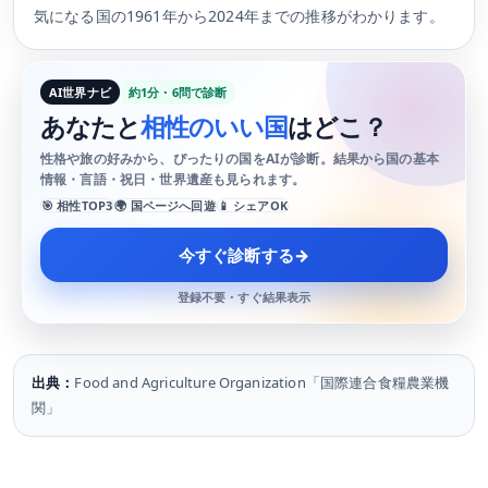
気になる国の1961年から2024年までの推移がわかります。
AI世界ナビ
約1分・6問で診断
あなたと
相性のいい国
はどこ？
性格や旅の好みから、ぴったりの国をAIが診断。結果から国の基本
情報・言語・祝日・世界遺産も見られます。
🎯 相性TOP3
🌍 国ページへ回遊
📱 シェアOK
今すぐ診断する
→
登録不要・すぐ結果表示
出典：
Food and Agriculture Organization「国際連合食糧農業機
関」