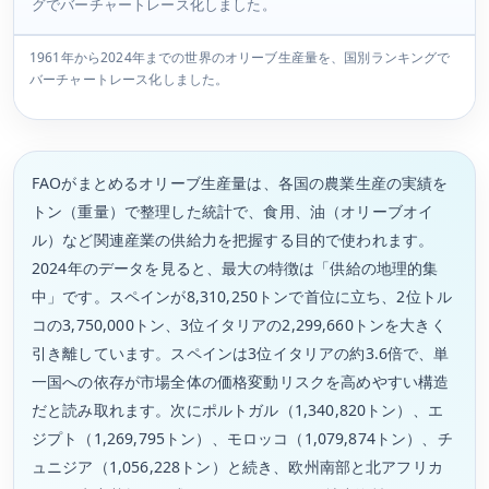
グでバーチャートレース化しました。
1961年から2024年までの世界のオリーブ生産量を、国別ランキングで
バーチャートレース化しました。
FAOがまとめるオリーブ生産量は、各国の農業生産の実績を
トン（重量）で整理した統計で、食用、油（オリーブオイ
ル）など関連産業の供給力を把握する目的で使われます。
2024年のデータを見ると、最大の特徴は「供給の地理的集
中」です。スペインが8,310,250トンで首位に立ち、2位トル
コの3,750,000トン、3位イタリアの2,299,660トンを大きく
引き離しています。スペインは3位イタリアの約3.6倍で、単
一国への依存が市場全体の価格変動リスクを高めやすい構造
だと読み取れます。次にポルトガル（1,340,820トン）、エ
ジプト（1,269,795トン）、モロッコ（1,079,874トン）、チ
ュニジア（1,056,228トン）と続き、欧州南部と北アフリカ