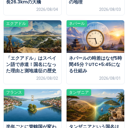
長26.3kmの大橋
の地理
2026/08/04
2026/08/03
エクアドル
ネパール
「エクアドル」はスペイ
ネパールの時差はなぜ5時
ン語で赤道！国名になっ
間45分？UTC+5:45にな
た理由と測地遠征の歴史
る仕組み
2026/08/02
2026/08/01
フランス
タンザニア
半年ごとに管轄国が変わ
タンザニアという国名は