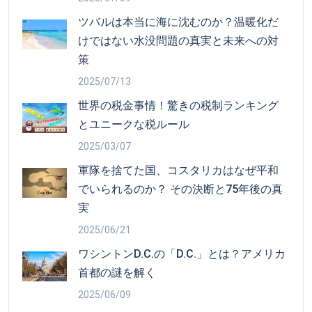
ツバルは本当に海に沈むのか？温暖化だ
けではない水没問題の真実と未来への対
策
2025/07/13
世界の税金事情！驚きの税制ランキング
とユニークな税ルール
2025/03/07
軍隊を捨てた国、コスタリカはなぜ平和
でいられるのか？ その決断と75年後の真
実
2025/06/21
ワシントンD.C.の「D.C.」とは？アメリカ
首都の謎を解く
2025/06/09