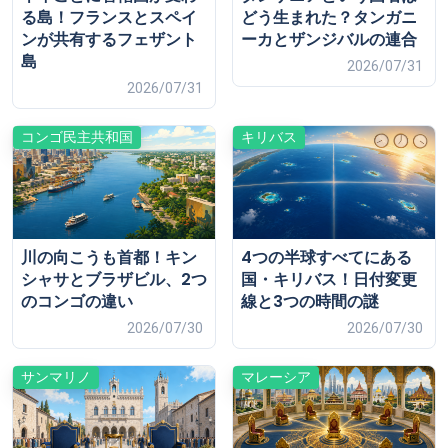
る島！フランスとスペイ
どう生まれた？タンガニ
ンが共有するフェザント
ーカとザンジバルの連合
島
2026/07/31
2026/07/31
コンゴ民主共和国
キリバス
川の向こうも首都！キン
4つの半球すべてにある
シャサとブラザビル、2つ
国・キリバス！日付変更
のコンゴの違い
線と3つの時間の謎
2026/07/30
2026/07/30
サンマリノ
マレーシア