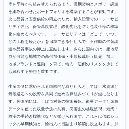
率を平時から組み替えられるよう、長期契約とスポット調達
を組み合わせたポートフォリオを構築することが有効です。
次に品質と安定供給の両立のため、輸入段階でのトレーサビ
リティ強化、保管温度管理、酸化劣化を防ぐ包装仕様の標準
化を進めるべきです。トレーサビリティは「どこで、いつ、
どの工程を経たか」を追跡できる仕組みで、不作時の代替調
達や品質事故の抑止に直結します。さらに国内では、産地形
成が可能な地域での高付加価値・小規模栽培（観光、加工、
地域ブランドと連動）を育て、輸入一辺倒のリスクを少しで
も緩和する発想も重要です。
生産国側に求められる国際的な取り組みとしては、水資源と
気候適応への投資を共同で進める枠組みづくりが鍵になりま
す。具体的には、干ばつ対策の技術移転、衛星データと気象
データを使った収量予測の共有、病害虫の越境監視、港湾・
検疫の手続き標準化などが挙げられます。これらは供給ショ
ックの早期検知と、輸出入の目詰まり解消に役立ちます。加