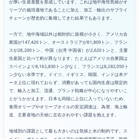
が厚い生産基盤を形成しています。これは地中海性気候がオ
リーブの栽培適地であることに加え、加工・輸出のサプライ
チェーンが歴史的に集積してきた結果でもあります。
一方で、地中海域以外は相対的に規模が小さく、アメリカ合
衆国が147,420トン、オーストラリアが81,809トン、フラン
スが28,200トン、中国（台湾 中国省）が2,620トンと、主要
生産国と比べて桁が異なります。たとえばアメリカ合衆国は
スペインより8,162,830トン少なく、フランスは8,282,050ト
ン少ない水準です。ドイツ、イギリス、韓国、インドは本デ
ータ上位に現れておらず、消費があっても国内生産は限定的
で、輸入と加工、流通、ブランド戦略が中心になりやすいこ
とがうかがえます。日本も同様に上位に入っていないため、
食用オリーブやオリーブオイルの安定調達は、為替、海上輸
送、主要産地の天候に左右されやすい課題を抱えます。
地域別の課題として最も大きいのは気候と水の制約です。ス
ペイン、ポルトガル、イタリアなど欧州南部では高温・乾燥