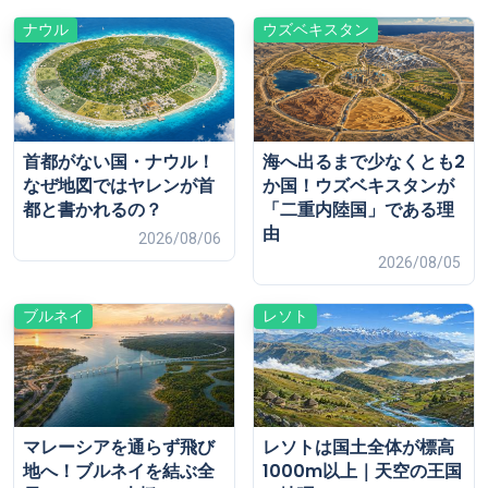
ナウル
ウズベキスタン
首都がない国・ナウル！
海へ出るまで少なくとも2
なぜ地図ではヤレンが首
か国！ウズベキスタンが
都と書かれるの？
「二重内陸国」である理
由
2026/08/06
2026/08/05
ブルネイ
レソト
マレーシアを通らず飛び
レソトは国土全体が標高
地へ！ブルネイを結ぶ全
1000m以上｜天空の王国