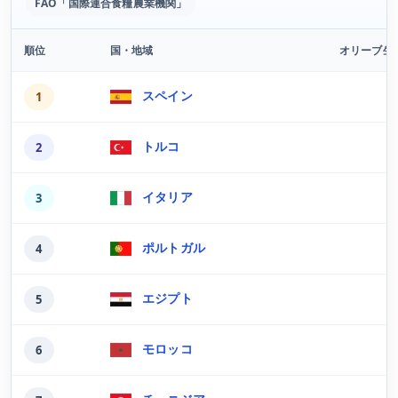
FAO「国際連合食糧農業機関」
順位
国・地域
オリーブ生
最新版の国・地域別オリーブ生産量ランキング
スペイン
1
トルコ
2
イタリア
3
ポルトガル
4
エジプト
5
モロッコ
6