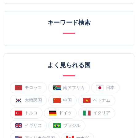
キーワード検索
よく見られる国
モロッコ
南アフリカ
日本
大韓民国
中国
ベトナム
トルコ
ドイツ
イタリア
イギリス
ブラジル
アメリカ合衆国
カナダ