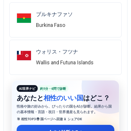
ブルキナファソ
Burkina Faso
ウォリス・フツナ
Wallis and Futuna Islands
AI世界ナビ
約1分・6問で診断
あなたと
相性のいい国
はどこ？
性格や旅の好みから、ぴったりの国をAIが診断。結果から国
の基本情報・言語・祝日・世界遺産も見られます。
🎯 相性TOP3
🌍 国ページへ回遊
📱 シェアOK