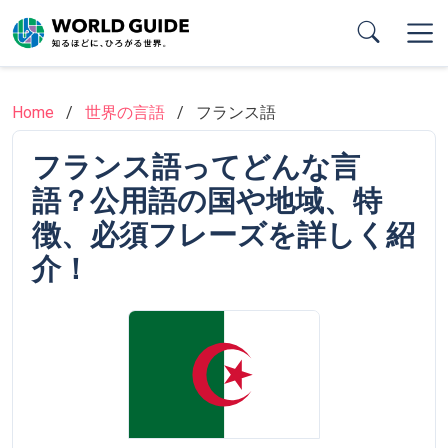
Skip
to
main
content
Home
世界の言語
フランス語
フランス語ってどんな言
語？公用語の国や地域、特
徴、必須フレーズを詳しく紹
介！