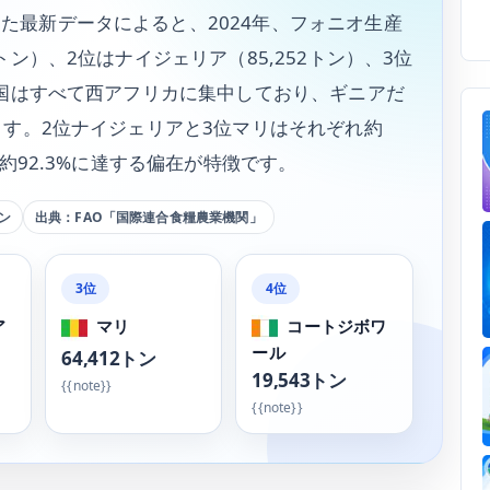
た最新データによると、2024年、フォニオ生産
トン）、2位はナイジェリア（85,252トン）、3位
1か国はすべて西アフリカに集中しており、ギニアだ
めます。2位ナイジェリアと3位マリはそれぞれ約
の約92.3%に達する偏在が特徴です。
ン
出典：FAO「国際連合食糧農業機関」
3位
4位
ア
マリ
コートジボワ
ール
64,412トン
19,543トン
{{note}}
{{note}}