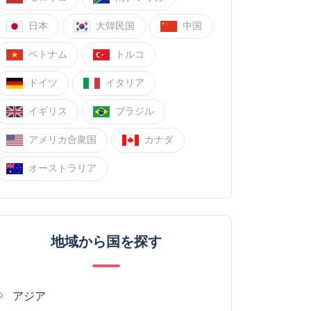
日本
大韓民国
中国
ベトナム
トルコ
ドイツ
イタリア
イギリス
ブラジル
アメリカ合衆国
カナダ
オーストラリア
地域から国を探す
アジア