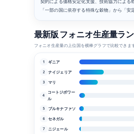
契約による価格安定化支援、技術協力による
「一部の国に依存する特殊な穀物」から「安
最新版 フォニオ生産量ランキ
フォニオ生産量の上位国を横棒グラフで比較できま
ギニア
1
ナイジェリア
2
マリ
3
コートジボワー
4
ル
ブルキナファソ
5
セネガル
6
ニジェール
7