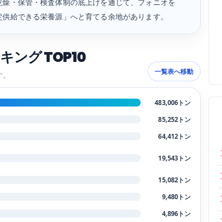
乾燥・保管・検査体制の底上げを通じて、フォニオを
定供給できる栄養源」へと育てる余地があります。
ング TOP10
一覧表へ移動
す。
483,006トン
85,252トン
64,412トン
19,543トン
15,082トン
9,480トン
4,896トン