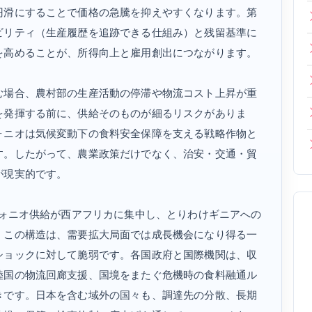
円滑にすることで価格の急騰を抑えやすくなります。第
ビリティ（生産履歴を追跡できる仕組み）と残留基準に
を高めることが、所得向上と雇用創出につながります。
む場合、農村部の生産活動の停滞や物流コスト上昇が重
を発揮する前に、供給そのものが細るリスクがありま
ォニオは気候変動下の食料安全保障を支える戦略作物と
す。したがって、農業政策だけでなく、治安・交通・貿
が現実的です。
フォニオ供給が西アフリカに集中し、とりわけギニアへの
。この構造は、需要拡大局面では成長機会になり得る一
ショックに対して脆弱です。各国政府と国際機関は、収
陸国の物流回廊支援、国境をまたぐ危機時の食料融通ル
きです。日本を含む域外の国々も、調達先の分散、長期