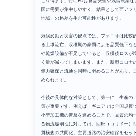
こり得ます。特にEUは食品安全や残留農薬
国に需要が集中しやすく、結果として西アフ
地域」の格差を生む可能性があります。
気候変動と災害の観点では、フォニオは比較
る土壌流亡、収穫期の豪雨による品質低下な
や乾燥設備が不足していると、収穫後ロスが
く量が減ってしまいます。また、新型コロナ
働力確保と流通を同時に弱めることがあり、
められます。
今後の具体的な対策として、第一に、生産の
策が重要です。例えば、ギニアでは全国規模
小型加工機の普及を進めることで、品質の均
る物流脆弱性に対しては、回廊（コリドー）
質検査の共同化、主要道路の治安確保をセッ