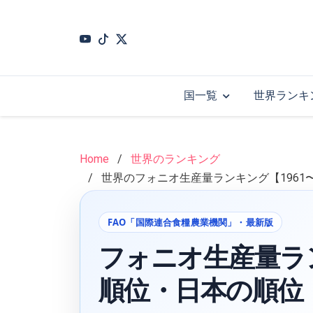
Skip
to
main
content
国一覧
世界ランキ
Home
世界のランキング
世界のフォニオ生産量ランキング【1961
FAO「国際連合食糧農業機関」・最新版
フォニオ生産量ラ
順位・日本の順位