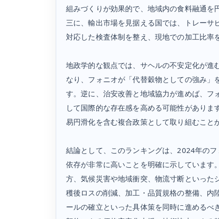
組みづくりが効果的で、地域内の食料融通を
三に、輸出市場を見据える国では、トレーサ
対応した検査体制を整え、現地での加工比率
地政学的な観点では、サヘルの不安定化が進
なり、フォニオが「代替穀物としての強み」
す。逆に、治安改善と地域協力が進めば、フ
して国際的な存在感を高める可能性がありま
易円滑化を含む複合政策として取り組むこと
結論として、このランキングは、2024年の
依存が非常に高いことを明確に示しています
方、気候災害や地域衝突、物流寸断といった
穫後ロスの削減、加工・品質規格の整備、内
ールの確立といった具体策を同時に進めるべ