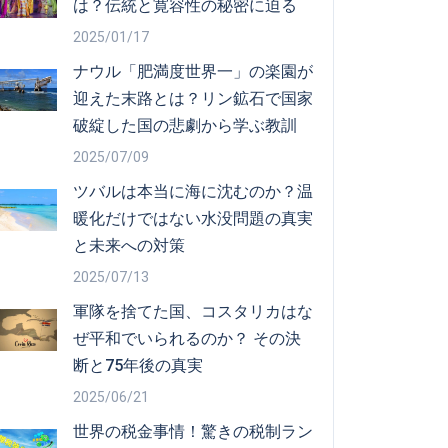
は？伝統と寛容性の秘密に迫る
2025/01/17
ナウル「肥満度世界一」の楽園が
迎えた末路とは？リン鉱石で国家
破綻した国の悲劇から学ぶ教訓
2025/07/09
ツバルは本当に海に沈むのか？温
暖化だけではない水没問題の真実
と未来への対策
2025/07/13
軍隊を捨てた国、コスタリカはな
ぜ平和でいられるのか？ その決
断と75年後の真実
2025/06/21
世界の税金事情！驚きの税制ラン