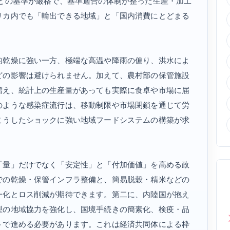
などの基準が厳格で、基準適合の体制が整った生産・加工
リカ内でも「輸出できる地域」と「国内消費にとどまる
的乾燥に強い一方、極端な高温や降雨の偏り、洪水によ
どの影響は避けられません。加えて、農村部の保管施設
増え、統計上の生産量があっても実際に食卓や市場に届
のような感染症流行は、移動制限や市場閉鎖を通じて労
こうしたショックに強い地域フードシステムの構築が求
「量」だけでなく「安定性」と「付加価値」を高める政
での乾燥・保管インフラ整備と、簡易脱穀・精米などの
一化とロス削減が期待できます。第二に、内陸国が抱え
型の地域協力を強化し、国境手続きの簡素化、検疫・品
トで進める必要があります。これは経済共同体による枠