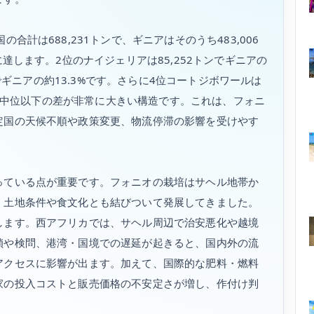
合計は688,231トンで、ギニアはそのうち483,006
に達します。2位のナイジェリアは85,252トンでギニアの
ンでギニアの約13.3%です。さらに4位コートジボワールは
上位と中位以下の差が非常に大きい構造です。これは、フォニ
定国の天候不順や政策変更、物流停滞の影響を受けやす
っている点が重要です。フォニオの栽培はサヘル地帯か
、土地条件や食文化とも結びついて発展してきました。
します。西アフリカでは、サヘル周辺で治安悪化や越境
鎖や検問、港湾・国境での遅延が起きると、国内外の流
アクセスに影響が出ます。加えて、国際的な肥料・燃料
家の投入コストと販売価格の不安定さが増し、作付け判