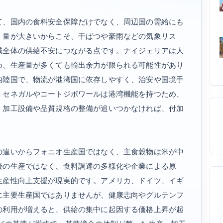
て、国内の食料安全保障だけでなく、周辺国の需給にも
、量が大きいからこそ、干ばつや豪雨などの気象リス
域全体の供給不安につながる点です。ナイジェリアは人
め、生産量が多くても輸出余力が限られる可能性があり
内陸国で、物流が港湾国に依存しやすく、治安や国境手
。セネガルやコートジボワールは港湾機能を持つため、
、加工設備や品質規格の整備が追いつかなければ、付加
の違いからフォニオ生産国ではなく、主食穀物は米が中
接の生産ではなく、食料調達の多様化や企業による原
生産性向上支援が現実的です。アメリカ、ドイツ、イギ
に主要生産国ではありませんが、健康志向やグルテンフ
の利用が増えると、供給の集中に起因する価格上昇が起