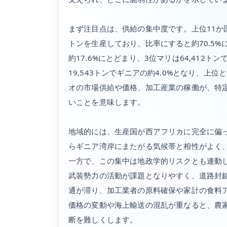
まず注目点は、供給の集中度です。上位11か国の
トンを生産しており、比率にすると約70.5%
約17.6%にとどまり、3位マリは64,412ト
19,543トンでギニアの約4.0%となり、
オの市場供給や価格、加工産業の稼働が、特
いことを意味します。
地域的には、生産国が西アフリカに完全に偏
らギニア湾岸にまたがる気候帯と相性がよく
一方で、この集中は地政学的リスクとも連動
武装勢力の活動が課題となりやすく、道路封
通が滞り、加工業者の原料確保や家計の食料
価格の変動や海上輸送の混乱が重なると、農
断を難しくします。