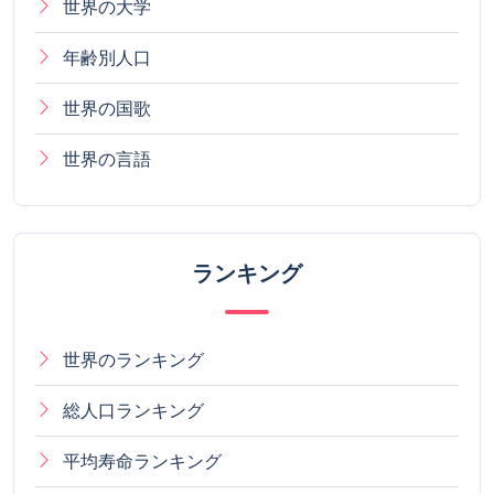
世界の大学
年齢別人口
世界の国歌
世界の言語
ランキング
世界のランキング
総人口ランキング
平均寿命ランキング