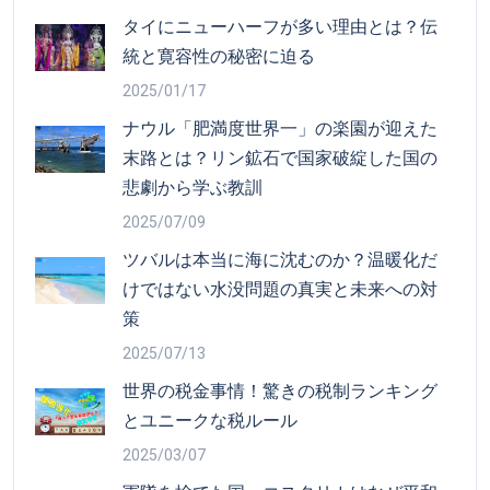
タイにニューハーフが多い理由とは？伝
統と寛容性の秘密に迫る
2025/01/17
ナウル「肥満度世界一」の楽園が迎えた
末路とは？リン鉱石で国家破綻した国の
悲劇から学ぶ教訓
2025/07/09
ツバルは本当に海に沈むのか？温暖化だ
けではない水没問題の真実と未来への対
策
2025/07/13
世界の税金事情！驚きの税制ランキング
とユニークな税ルール
2025/03/07