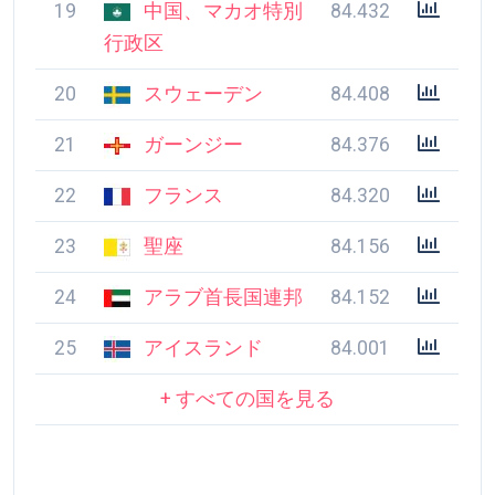
19
中国、マカオ特別
84.432
行政区
20
スウェーデン
84.408
21
ガーンジー
84.376
22
フランス
84.320
23
聖座
84.156
24
アラブ首長国連邦
84.152
25
アイスランド
84.001
+ すべての国を見る