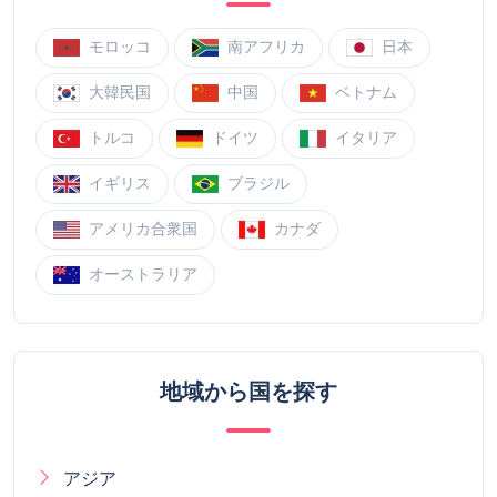
モロッコ
南アフリカ
日本
大韓民国
中国
ベトナム
トルコ
ドイツ
イタリア
イギリス
ブラジル
アメリカ合衆国
カナダ
オーストラリア
地域から国を探す
アジア