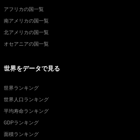
アフリカの国一覧
南アメリカの国一覧
北アメリカの国一覧
オセアニアの国一覧
世界をデータで見る
世界ランキング
世界人口ランキング
平均寿命ランキング
GDPランキング
面積ランキング