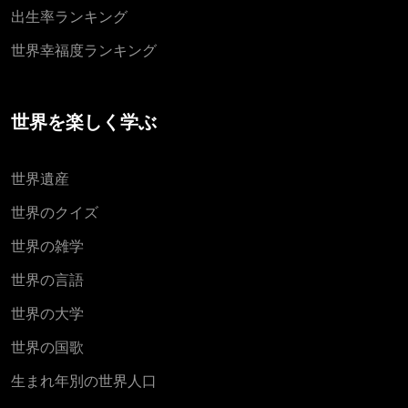
出生率ランキング
世界幸福度ランキング
世界を楽しく学ぶ
世界遺産
世界のクイズ
世界の雑学
世界の言語
世界の大学
世界の国歌
生まれ年別の世界人口