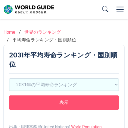
Skip
to
main
content
Home
世界のランキング
平均寿命ランキング・国別順位
2031年平均寿命ランキング・国別順
位
表示
出典：国連事務局(United Nations)
World Population