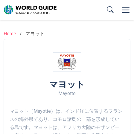
Skip
to
main
content
Home
マヨット
マヨット
Mayotte
マヨット（Mayotte）は、インド洋に位置するフラン
スの海外県であり、コモロ諸島の一部を形成してい
る島です。マヨットは、アフリカ大陸のモザンビー