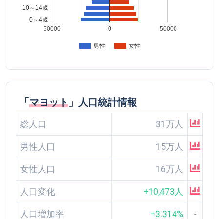
10～14歳
0～4歳
50000
0
-50000
男性
女性
「
マヨット
」人口統計情報
総人口
31万人
男性人口
15万人
女性人口
16万人
人口変化
+10,473人
人口増加率
+3.314%
-