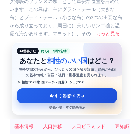
ク海峡のフランスの領土として重要な位置を占めて
います。この島は、主にグラン・テール（大きな
島）とプティ・テール（小さな島）の2つの主要な島
から成り立っており、周囲には美しいサンゴ礁と温
暖な海があります。マヨットは、その...
もっと見る
AI世界ナビ
約1分・6問で診断
あなたと
相性のいい国
はどこ？
性格や旅の好みから、ぴったりの国をAIが診断。結果から国
の基本情報・言語・祝日・世界遺産も見られます。
🎯 相性TOP3
🌍 国ページへ回遊
📱 シェアOK
今すぐ診断する
→
登録不要・すぐ結果表示
基本情報
人口推移
人口ピラミッド
豆知識