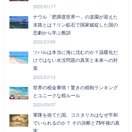
2025/01/17
ナウル「肥満度世界一」の楽園が迎えた
末路とは？リン鉱石で国家破綻した国の
悲劇から学ぶ教訓
2025/07/09
ツバルは本当に海に沈むのか？温暖化だ
けではない水没問題の真実と未来への対
策
2025/07/13
世界の税金事情！驚きの税制ランキング
とユニークな税ルール
2025/03/07
軍隊を捨てた国、コスタリカはなぜ平和
でいられるのか？ その決断と75年後の真
実