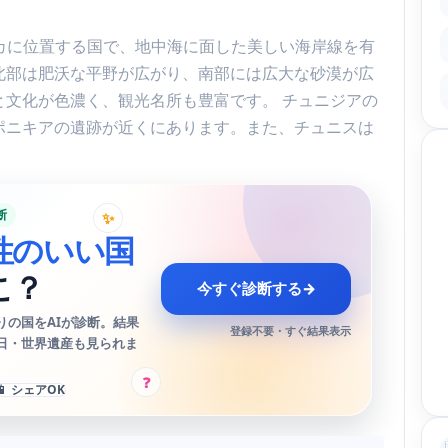
フリカに位置する国で、地中海に面した美しい海岸線を有
北部は肥沃な平野が広がり、南部には広大な砂漠が広
と文化が色濃く、観光名所も豊富です。 チュニジアの
ポニキアの遺跡が近くにあります。また、チュニスは
断
✨
性のいい国
こ？
今すぐ診断する
→
りの国をAIが診断。結果
登録不要・すぐ結果表示
日・世界遺産も見られま
?
📱 シェアOK