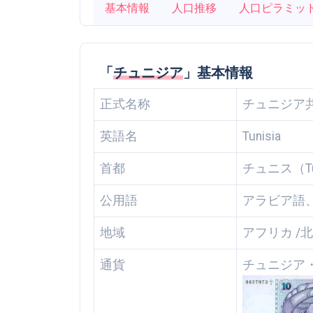
基本情報
人口推移
人口ピラミッ
「
チュニジア
」基本情報
正式名称
チュニジア
英語名
Tunisia
首都
チュニス（Tu
公用語
アラビア語
地域
アフリカ /
通貨