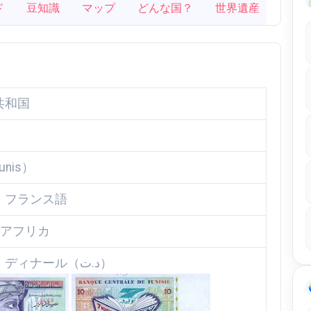
ド
豆知識
マップ
どんな国？
世界遺産
共和国
nis）
、フランス語
北アフリカ
チュニジア・ディナール（د.ت）