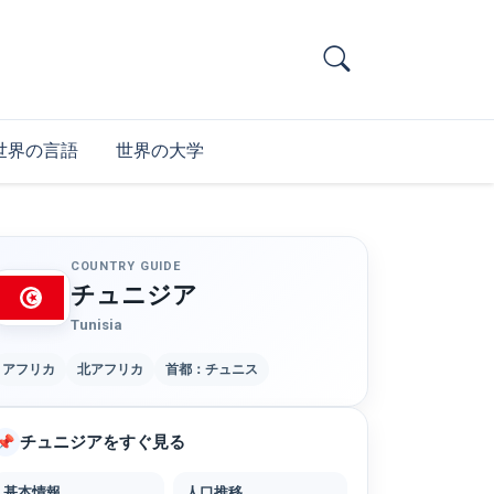
世界の言語
世界の大学
COUNTRY GUIDE
チュニジア
Tunisia
アフリカ
北アフリカ
首都：チュニス
チュニジアをすぐ見る
📌
基本情報
人口推移