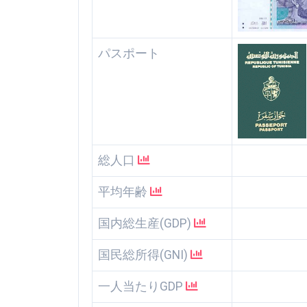
パスポート
総人口
平均年齢
国内総生産(GDP)
国民総所得(GNI)
一人当たりGDP