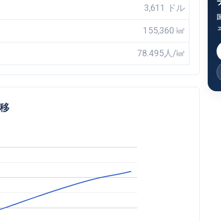
3,611 ドル
155,360 ㎢
78.495人/㎢
推移