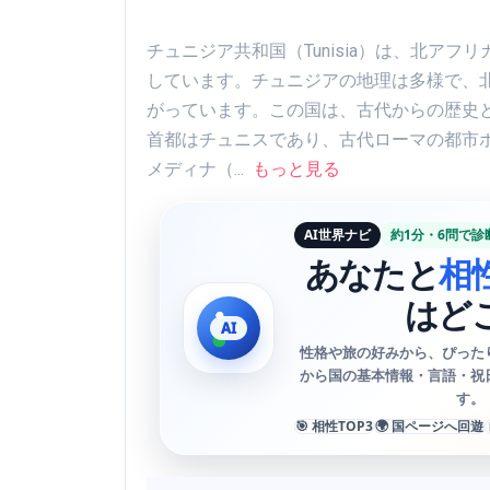
チュニジア共和国（Tunisia）は、北ア
しています。チュニジアの地理は多様で、
がっています。この国は、古代からの歴史
首都はチュニスであり、古代ローマの都市
メディナ（...
もっと見る
AI世界ナビ
約1分・6問で診
あなたと
相
はど
性格や旅の好みから、ぴった
から国の基本情報・言語・祝
す。
🎯 相性TOP3
🌍 国ページへ回遊