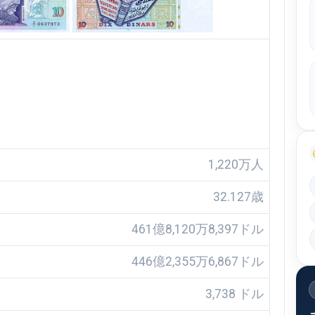
1,220万人
32.127歳
461億8,120万8,397ドル
446億2,355万6,867ドル
3,738 ドル