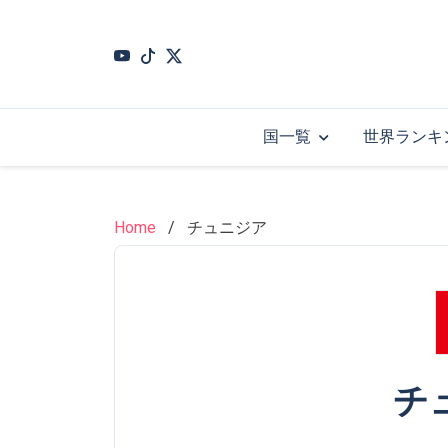
Skip
to
main
content
国一覧
世界ランキ
Home
チュニジア
チ