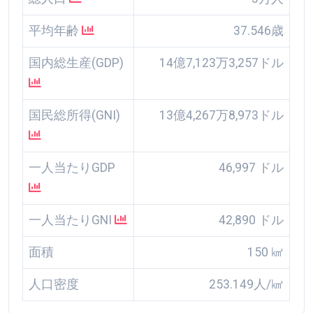
平均年齢
37.546歳
国内総生産(GDP)
14億7,123万3,257ドル
国民総所得(GNI)
13億4,267万8,973ドル
一人当たりGDP
46,997 ドル
一人当たりGNI
42,890 ドル
面積
150 ㎢
人口密度
253.149人/㎢