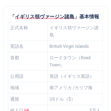
「
イギリス領ヴァージン諸島
」基本情報
正式名称
イギリス領ヴァージン諸
島
英語名
British Virgin Islands
首都
ロードタウン（Road
Town）
公用語
英語（イギリス英語）
地域
南アメリカ /カリブ海
通貨
USドル（$）
総人口
3万人