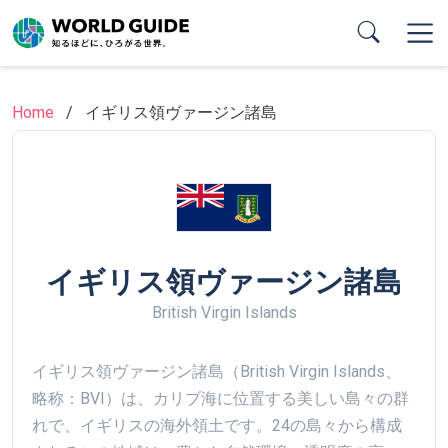
Skip
to
main
content
Home
イギリス領ヴァージン諸島
イギリス領ヴァージン諸島
British Virgin Islands
イギリス領ヴァージン諸島（British Virgin Islands、
略称：BVI）は、カリブ海に位置する美しい島々の群
れで、イギリスの海外領土です。24の島々から構成