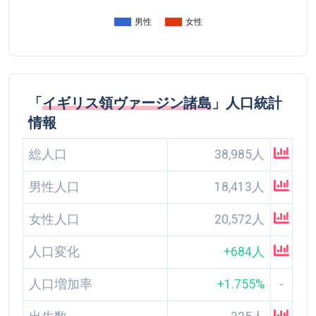
男性
女性
「
イギリス領ヴァージン諸島
」人口統計
情報
総人口
38,985人
男性人口
18,413人
女性人口
20,572人
人口変化
+684人
人口増加率
+1.755%
-