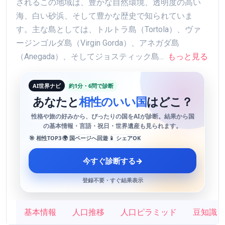
されるこの地域は、豊かな自然環境、透明度の高い
海、白い砂浜、そして豊かな歴史で知られていま
す。主な島としては、トルトラ島（Tortola）、ヴァ
ージンゴルダ島（Virgin Gorda）、アネガダ島
（Anegada）、そしてジョスティック島...
もっと見る
AI世界ナビ
約1分・6問で診断
あなたと
相性のいい国
はどこ？
性格や旅の好みから、ぴったりの国をAIが診断。結果から国
の基本情報・言語・祝日・世界遺産も見られます。
🎯 相性TOP3
🌍 国ページへ回遊
📱 シェアOK
今すぐ診断する
→
登録不要・すぐ結果表示
基本情報
人口推移
人口ピラミッド
豆知識