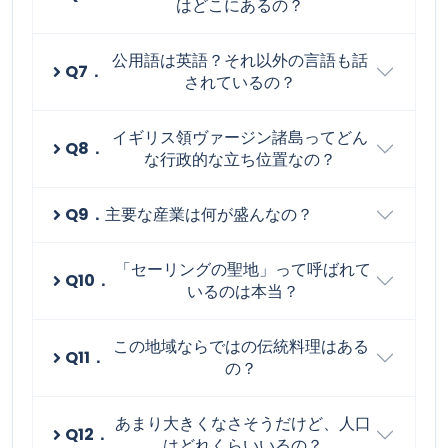
はどこにあるの？
公用語は英語？それ以外の言語も話
Q7．
されているの？
イギリス領ヴァージン諸島ってどん
Q8．
な行政的な立ち位置なの？
Q9．
主要な産業は何が盛んなの？
「セーリングの聖地」って呼ばれて
Q10．
いるのは本当？
この地域ならではの伝統料理はある
Q11．
の？
あまり大きくなさそうだけど、人口
Q12．
はどれくらいいるの？