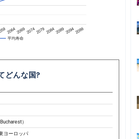
2074
2084
059
2094
2069
2079
2089
2064
2099
平均寿命
てどんな国?
charest）
/東ヨーロッパ