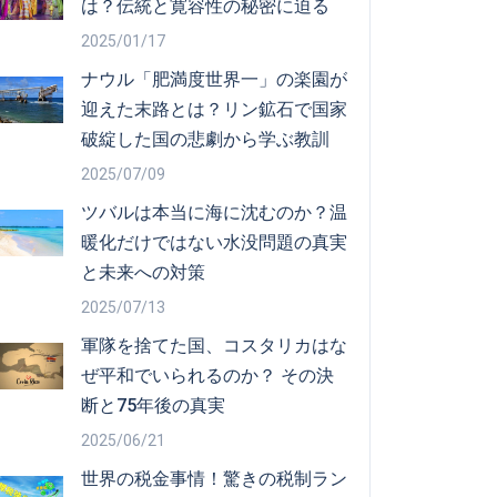
は？伝統と寛容性の秘密に迫る
2025/01/17
ナウル「肥満度世界一」の楽園が
迎えた末路とは？リン鉱石で国家
破綻した国の悲劇から学ぶ教訓
2025/07/09
ツバルは本当に海に沈むのか？温
暖化だけではない水没問題の真実
と未来への対策
2025/07/13
軍隊を捨てた国、コスタリカはな
ぜ平和でいられるのか？ その決
断と75年後の真実
2025/06/21
世界の税金事情！驚きの税制ラン