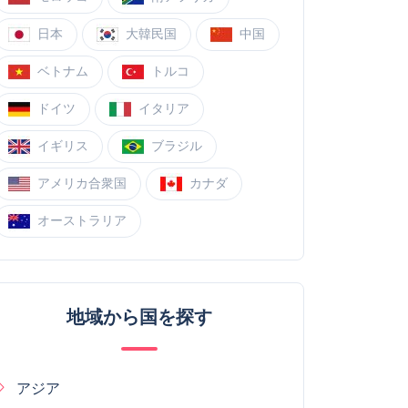
日本
大韓民国
中国
ベトナム
トルコ
ドイツ
イタリア
イギリス
ブラジル
アメリカ合衆国
カナダ
オーストラリア
地域から国を探す
アジア