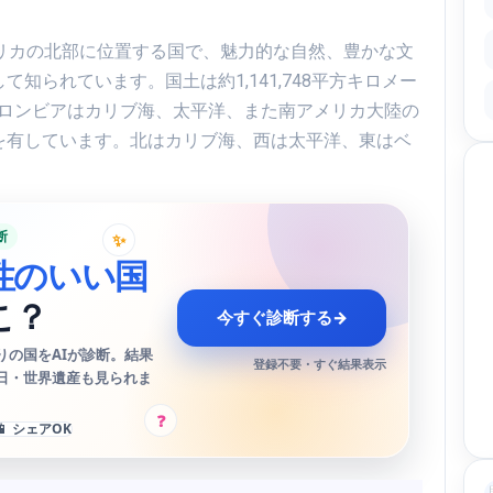
アメリカの北部に位置する国で、魅力的な自然、豊かな文
知られています。国土は約1,141,748平方キロメー
。コロンビアはカリブ海、太平洋、また南アメリカ大陸の
を有しています。北はカリブ海、西は太平洋、東はベ
断
✨
性のいい国
こ？
今すぐ診断する
→
りの国をAIが診断。結果
登録不要・すぐ結果表示
日・世界遺産も見られま
?
📱 シェアOK