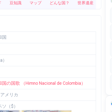
ド
豆知識
マップ
どんな国？
世界遺産
和国
ta）
歌 （Himno Nacional de Colombia）
南アメリカ
ペソ（$）