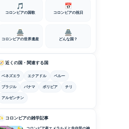
🎵
📅
コロンビアの国歌
コロンビアの祝日
🏯
🏯
コロンビアの世界遺産
どんな国？
近くの国・関連する国
🧭
ベネズエラ
エクアドル
ペルー
ブラジル
パナマ
ボリビア
チリ
アルゼンチン
コロンビアの雑学記事
✨
コロンビア産エメラルドと先住民の神