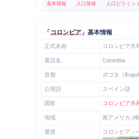
基本情報
人口推移
人口ピラミッ
「
コロンビア
」基本情報
正式名称
コロンビア共
英語名
Colombia
首都
ボゴタ（Bogo
公用語
スペイン語
国歌
コロンビア共和国の国
地域
南アメリカ /
通貨
コロンビア・