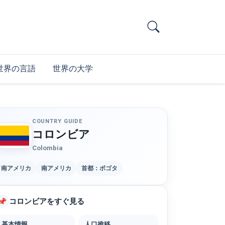
世界の言語
世界の大学
COUNTRY GUIDE
コロンビア
Colombia
南アメリカ
南アメリカ
首都：ボゴタ
コロンビアをすぐ見る
📌
基本情報
人口推移