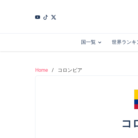
Skip
to
main
content
国一覧
世界ランキ
Home
コロンビア
コ