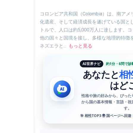
コロンビア共和国（Colombia）は、南
化遺産、そして経済成長を遂げている国として
トルで、人口は約5,000万人に達します
他の国々と国境を接し、多様な地理的特徴
ネズエラと...
もっと見る
AI世界ナビ
約1分・6問で診
あなたと
相
はど
性格や旅の好みから、ぴった
から国の基本情報・言語・祝
す。
🎯 相性TOP3
🌍 国ページへ回遊