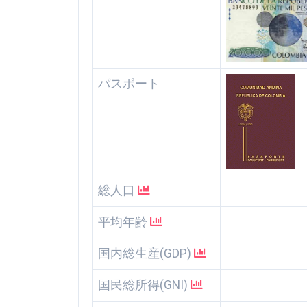
パスポート
総人口
平均年齢
国内総生産(GDP)
国民総所得(GNI)