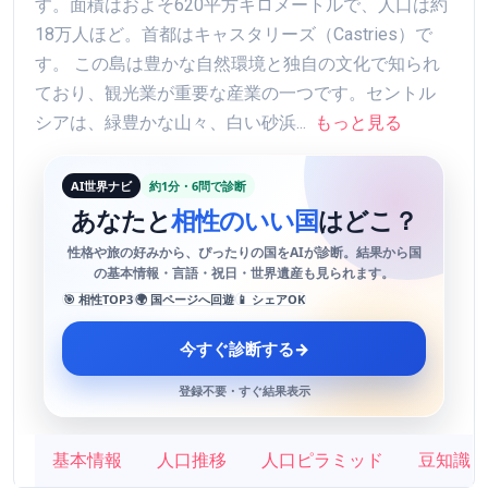
す。面積はおよそ620平方キロメートルで、人口は約
18万人ほど。首都はキャスタリーズ（Castries）で
す。 この島は豊かな自然環境と独自の文化で知られ
ており、観光業が重要な産業の一つです。セントル
シアは、緑豊かな山々、白い砂浜...
もっと見る
AI世界ナビ
約1分・6問で診断
あなたと
相性のいい国
はどこ？
性格や旅の好みから、ぴったりの国をAIが診断。結果から国
の基本情報・言語・祝日・世界遺産も見られます。
🎯 相性TOP3
🌍 国ページへ回遊
📱 シェアOK
今すぐ診断する
→
登録不要・すぐ結果表示
基本情報
人口推移
人口ピラミッド
豆知識