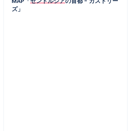
MAP「
セントルシア
の首都 - カストリー
ズ」