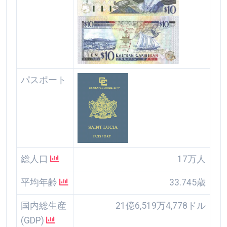
パスポート
総人口
17万人
平均年齢
33.745歳
国内総生産
21億6,519万4,778ドル
(GDP)