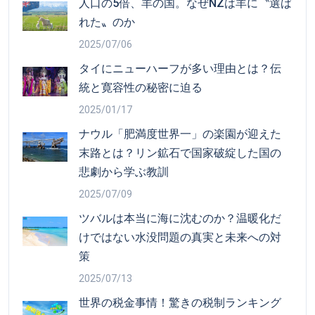
人口の5倍、羊の国。なぜNZは羊に〝選ば
れた〟のか
2025/07/06
タイにニューハーフが多い理由とは？伝
統と寛容性の秘密に迫る
2025/01/17
ナウル「肥満度世界一」の楽園が迎えた
末路とは？リン鉱石で国家破綻した国の
悲劇から学ぶ教訓
2025/07/09
ツバルは本当に海に沈むのか？温暖化だ
けではない水没問題の真実と未来への対
策
2025/07/13
世界の税金事情！驚きの税制ランキング