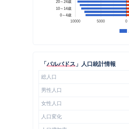
20～24歳
10～14歳
0～4歳
10000
5000
0
「
バルバドス
」人口統計情報
総人口
男性人口
女性人口
人口変化