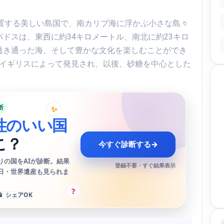
に位置する美しい島国で、南カリブ海に浮かぶ小さな島々
ドスは、東西に約34キロメートル、南北に約23キロ
透き通った海、そして豊かな文化を楽しむことができ
年にイギリスによって発見され、以後、砂糖を中心とした
断
✨
性のいい国
こ？
今すぐ診断する
→
りの国をAIが診断。結果
登録不要・すぐ結果表示
日・世界遺産も見られま
?
📱 シェアOK