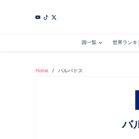
Skip
to
main
content
国一覧
世界ランキ
Home
バルバドス
バ