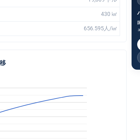
430 ㎢
656.595人/㎢
推移