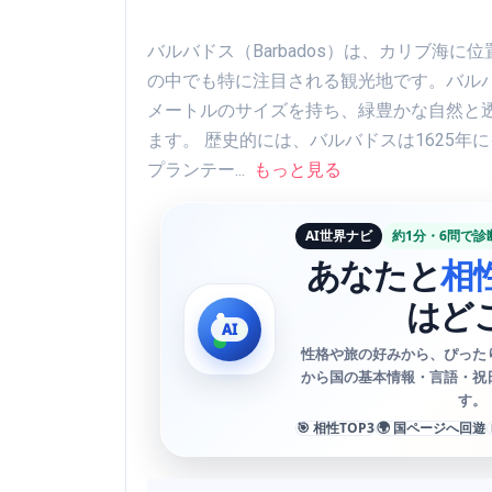
バルバドス（Barbados）は、カリブ海
の中でも特に注目される観光地です。バルバ
メートルのサイズを持ち、緑豊かな自然と
ます。 歴史的には、バルバドスは1625
プランテー...
もっと見る
AI世界ナビ
約1分・6問で診
あなたと
相
はど
性格や旅の好みから、ぴった
から国の基本情報・言語・祝
す。
🎯 相性TOP3
🌍 国ページへ回遊