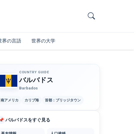
世界の言語
世界の大学
COUNTRY GUIDE
バルバドス
Barbados
南アメリカ
カリブ海
首都：ブリッジタウン
バルバドスをすぐ見る
📌
基本情報
人口推移