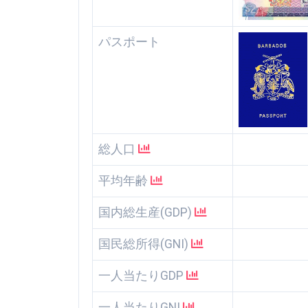
パスポート
総人口
平均年齢
国内総生産(GDP)
国民総所得(GNI)
一人当たりGDP
一人当たりGNI