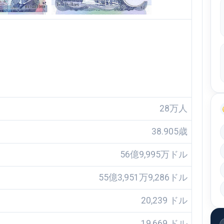
28万人
38.905歳
56億9,995万ドル
55億3,951万9,286ドル
20,239 ドル
19,669 ドル