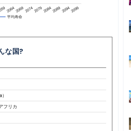
2074
2084
059
2094
2069
2079
2089
2064
2099
平均寿命
んな国?
国
a）
西アフリカ