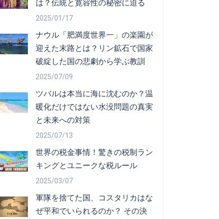
は？伝統と寛容性の秘密に迫る
2025/01/17
ナウル「肥満度世界一」の楽園が
迎えた末路とは？リン鉱石で国家
破綻した国の悲劇から学ぶ教訓
2025/07/09
ツバルは本当に海に沈むのか？温
暖化だけではない水没問題の真実
と未来への対策
2025/07/13
世界の税金事情！驚きの税制ラン
キングとユニークな税ルール
2025/03/07
軍隊を捨てた国、コスタリカはな
ぜ平和でいられるのか？ その決