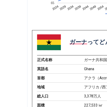
65
2049
2024
2
2034
2044
2054
2029
2039
ガーナ
ってど
正式名称
ガーナ共和
英語名
Ghana
首都
アクラ（Accr
地域
アフリカ /
総人口
3,378万人
面積
227,533 ㎢