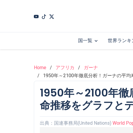
Skip
to
main
content
国一覧
世界ランキ
Home
アフリカ
ガーナ
1950年～2100年徹底分析！ガーナの
1950年～2100
命推移をグラフと
出典：国連事務局(United Nations)
World Po