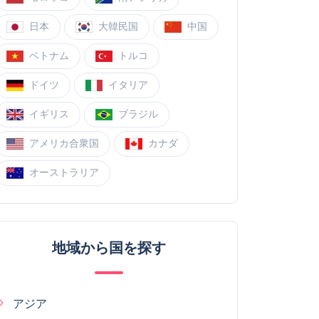
日本
大韓民国
中国
ベトナム
トルコ
ドイツ
イタリア
イギリス
ブラジル
アメリカ合衆国
カナダ
オーストラリア
地域から国を探す
アジア