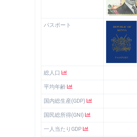
パスポート
総人口
平均年齢
国内総生産(GDP)
国民総所得(GNI)
一人当たりGDP