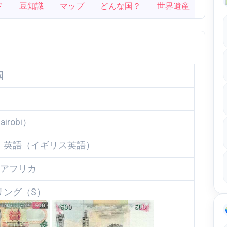
ド
豆知識
マップ
どんな国？
世界遺産
国
robi）
、英語（イギリス英語）
東アフリカ
リング（S）