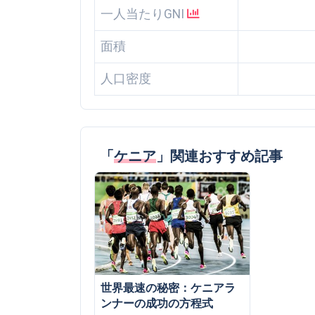
一人当たりGNI
面積
人口密度
「
ケニア
」関連おすすめ記事
世界最速の秘密：ケニアラ
ンナーの成功の方程式