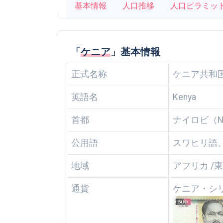
基本情報
人口推移
人口ピラミッ
「
ケニア
」基本情報
正式名称
ケニア共和
英語名
Kenya
首都
ナイロビ（Nai
公用語
スワヒリ語
地域
アフリカ /
通貨
ケニア・シ