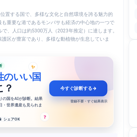
部に位置する国で、多様な文化と自然環境を誇る魅力的
最も重要な港であるモンバサも経済の中心地の一つで
で、人口は約5300万人（2023年推定）に達します。
保護区が豊富であり、多様な動植物が生息していま
断
✨
性のいい国
こ？
今すぐ診断する
→
りの国をAIが診断。結果
登録不要・すぐ結果表示
日・世界遺産も見られま
?
📱 シェアOK