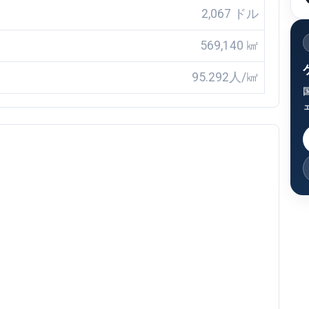
2,067 ドル
569,140 ㎢
95.292人/㎢