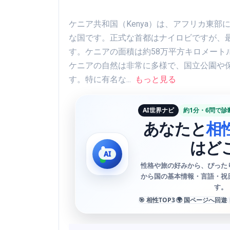
ケニア共和国（Kenya）は、アフリカ東
な国です。正式な首都はナイロビですが、
す。ケニアの面積は約58万平方キロメートル
ケニアの自然は非常に多様で、国立公園や
す。特に有名な...
もっと見る
AI世界ナビ
約1分・6問で診
あなたと
相
はど
性格や旅の好みから、ぴった
から国の基本情報・言語・祝
す。
🎯 相性TOP3
🌍 国ページへ回遊