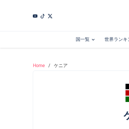
Skip
to
main
content
国一覧
世界ランキ
Home
ケニア