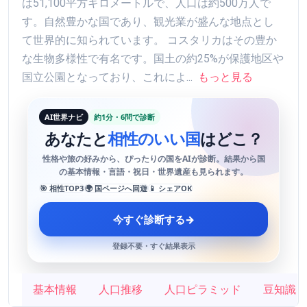
は51,100平方キロメートルで、人口は約500万人で
す。自然豊かな国であり、観光業が盛んな地点とし
て世界的に知られています。 コスタリカはその豊か
な生物多様性で有名です。国土の約25%が保護地区や
国立公園となっており、これによ...
もっと見る
AI世界ナビ
約1分・6問で診断
あなたと
相性のいい国
はどこ？
性格や旅の好みから、ぴったりの国をAIが診断。結果から国
の基本情報・言語・祝日・世界遺産も見られます。
🎯 相性TOP3
🌍 国ページへ回遊
📱 シェアOK
今すぐ診断する
→
登録不要・すぐ結果表示
基本情報
人口推移
人口ピラミッド
豆知識