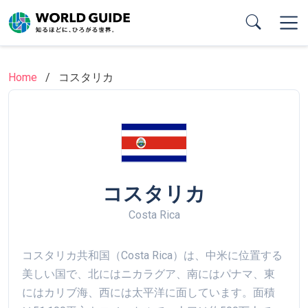
Skip
to
main
content
Home
コスタリカ
コスタリカ
Costa Rica
コスタリカ共和国（Costa Rica）は、中米に位置する
美しい国で、北にはニカラグア、南にはパナマ、東
にはカリブ海、西には太平洋に面しています。面積