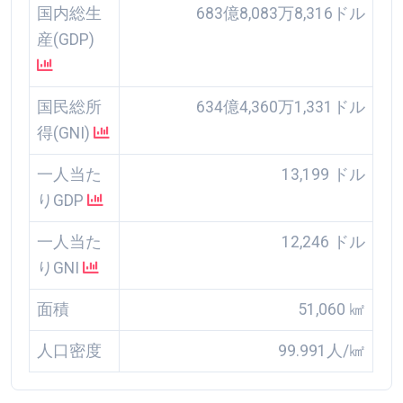
国内総生
683億8,083万8,316ドル
産(GDP)
国民総所
634億4,360万1,331ドル
得(GNI)
一人当た
13,199 ドル
りGDP
一人当た
12,246 ドル
りGNI
面積
51,060 ㎢
人口密度
99.991人/㎢