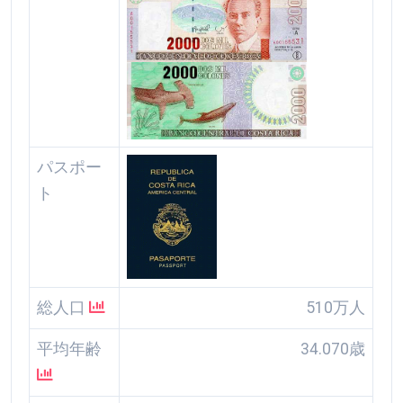
パスポー
ト
総人口
510万人
平均年齢
34.070歳