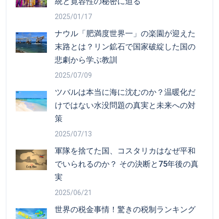
統と寛容性の秘密に迫る
2025/01/17
ナウル「肥満度世界一」の楽園が迎えた
末路とは？リン鉱石で国家破綻した国の
悲劇から学ぶ教訓
2025/07/09
ツバルは本当に海に沈むのか？温暖化だ
けではない水没問題の真実と未来への対
策
2025/07/13
軍隊を捨てた国、コスタリカはなぜ平和
でいられるのか？ その決断と75年後の真
実
2025/06/21
世界の税金事情！驚きの税制ランキング