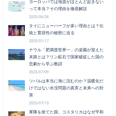
ヨーロッパでは地震がほとんど起きない
って本当？その理由を徹底解説
2025/06/24
タイにニューハーフが多い理由とは？伝
統と寛容性の秘密に迫る
2025/01/17
ナウル「肥満度世界一」の楽園が迎えた
末路とは？リン鉱石で国家破綻した国の
悲劇から学ぶ教訓
2025/07/09
ツバルは本当に海に沈むのか？温暖化だ
けではない水没問題の真実と未来への対
策
2025/07/13
軍隊を捨てた国、コスタリカはなぜ平和