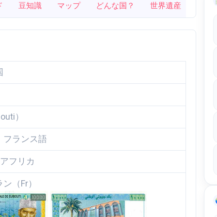
ド
豆知識
マップ
どんな国？
世界遺産
国
outi）
、フランス語
東アフリカ
ン（Fr）