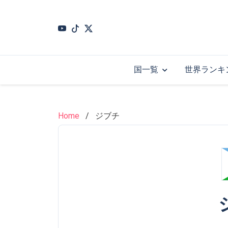
Skip
to
main
content
国一覧
世界ランキ
Home
ジブチ