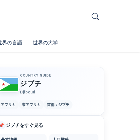
世界の言語
世界の大学
COUNTRY GUIDE
ジブチ
Djibouti
アフリカ
東アフリカ
首都：ジブチ
ジブチをすぐ見る
📌
基本情報
人口推移