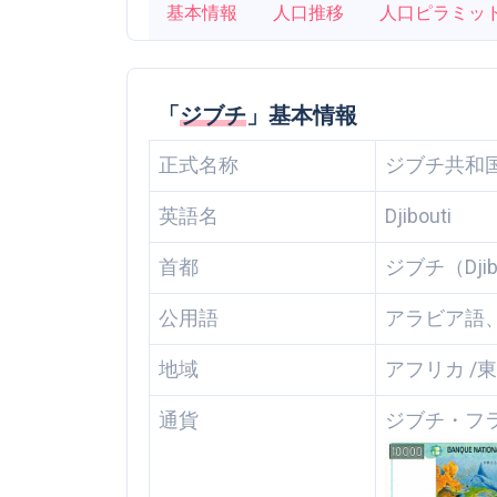
基本情報
人口推移
人口ピラミッ
「
ジブチ
」基本情報
正式名称
ジブチ共和
英語名
Djibouti
首都
ジブチ（Djib
公用語
アラビア語
地域
アフリカ /
通貨
ジブチ・フラ