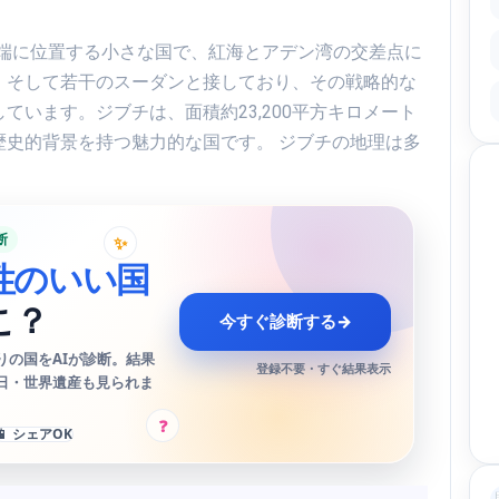
カの東端に位置する小さな国で、紅海とアデン湾の交差点に
、そして若干のスーダンと接しており、その戦略的な
ています。ジブチは、面積約23,200平方キロメート
歴史的背景を持つ魅力的な国です。 ジブチの地理は多
断
✨
性のいい国
こ？
今すぐ診断する
→
りの国をAIが診断。結果
登録不要・すぐ結果表示
日・世界遺産も見られま
?
📱 シェアOK