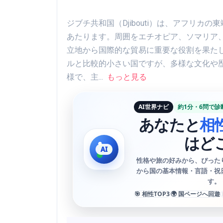
ジブチ共和国（Djibouti）は、アフリ
あたります。周囲をエチオピア、ソマリア
立地から国際的な貿易に重要な役割を果たし
ルと比較的小さい国ですが、多様な文化や
様で、主...
もっと見る
AI世界ナビ
約1分・6問で診
あなたと
相
はど
性格や旅の好みから、ぴった
から国の基本情報・言語・祝
す。
🎯 相性TOP3
🌍 国ページへ回遊