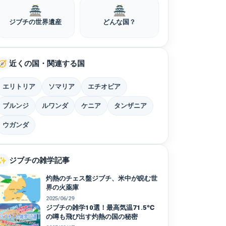
🏯
🏯
ジブチの世界遺産
どんな国？
近くの国・関連する国
🧭
エリトリア
ソマリア
エチオピア
ブルンジ
ルワンダ
ケニア
タンザニア
ウガンダ
ジブチの雑学記事
✨
灼熱のチェス盤ジブチ、米中が睨む世
界の火薬庫
2025/06/29
ジブチの雑学10選！最高気温71.5℃
の噂も飛び出す灼熱の国の秘密