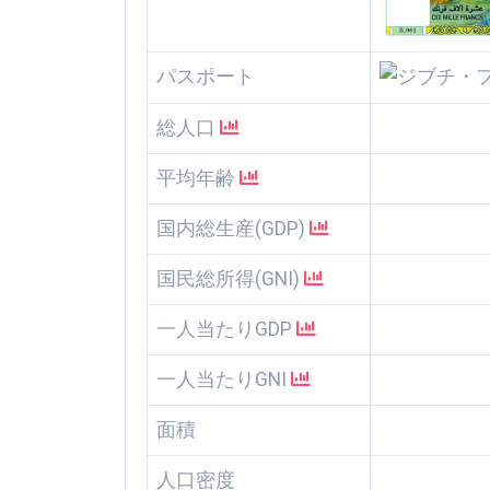
パスポート
総人口
平均年齢
国内総生産(GDP)
国民総所得(GNI)
一人当たりGDP
一人当たりGNI
面積
人口密度