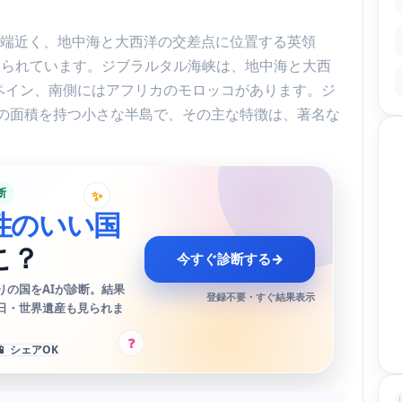
ンの南端近く、地中海と大西洋の交差点に位置する英領
として知られています。ジブラルタル海峡は、地中海と大西
ペイン、南側にはアフリカのモロッコがあります。ジ
ルの面積を持つ小さな半島で、その主な特徴は、著名な
断
✨
性のいい国
こ？
今すぐ診断する
→
りの国をAIが診断。結果
登録不要・すぐ結果表示
日・世界遺産も見られま
?
📱 シェアOK