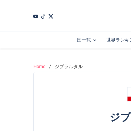
Skip
to
main
content
国一覧
世界ランキ
Home
ジブラルタル
ジブ