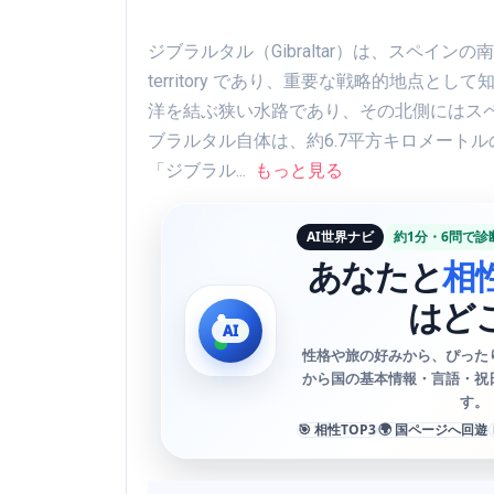
ジブラルタル（Gibraltar）は、スペイ
territory であり、重要な戦略的地点
洋を結ぶ狭い水路であり、その北側にはス
ブラルタル自体は、約6.7平方キロメート
「ジブラル...
もっと見る
AI世界ナビ
約1分・6問で診
あなたと
相
はど
性格や旅の好みから、ぴった
から国の基本情報・言語・祝
す。
🎯 相性TOP3
🌍 国ページへ回遊