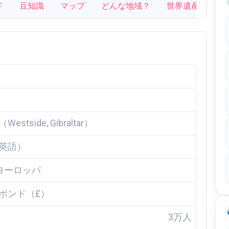
ド
豆知識
マップ
どんな地域？
世界遺産
tside, Gibraltar）
英語）
ヨーロッパ
ポンド（£）
3万人