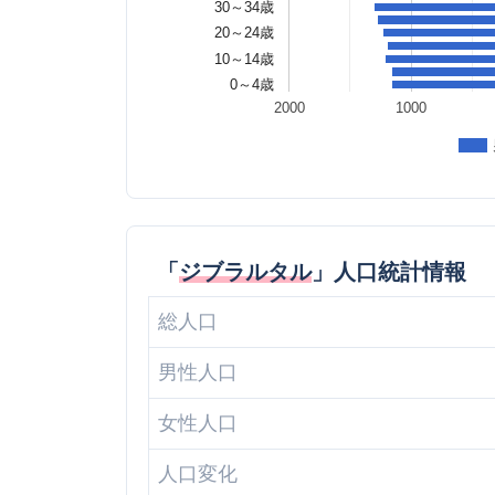
30～34歳
20～24歳
10～14歳
0～4歳
2000
1000
「
ジブラルタル
」人口統計情報
総人口
男性人口
女性人口
人口変化