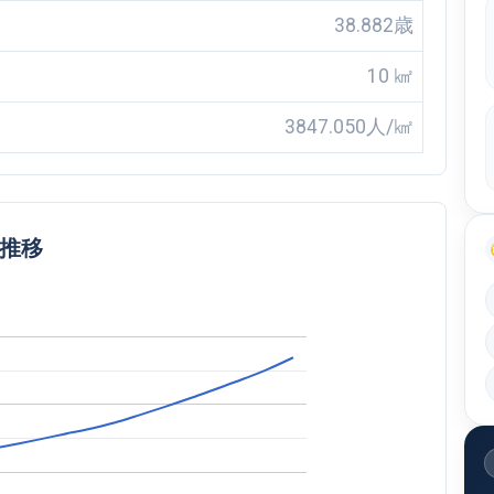
38.882歳
10 ㎢
3847.050人/㎢
口推移