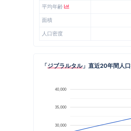
平均年齢
面積
人口密度
「
ジブラルタル
」直近20年間人
40,000
35,000
30,000