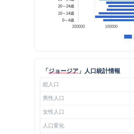
20～24歳
10～14歳
0～4歳
200000
100000
「
ジョージア
」人口統計情報
総人口
男性人口
女性人口
人口変化