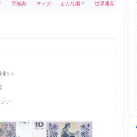
ド
豆知識
マップ
どんな国？
世界遺産
lisi）
語
アジア