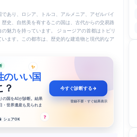
国であり、ロシア、トルコ、アルメニア、アゼルバイ
、歴史、自然美を有するこの国は、古代からの交易路
自の魅力を持っています。 ジョージアの首都はトビリ
ています。この都市は、歴史的な建造物と現代的なア
断
✨
性のいい国
こ？
今すぐ診断する
→
りの国をAIが診断。結果
登録不要・すぐ結果表示
日・世界遺産も見られま
?
📱 シェアOK