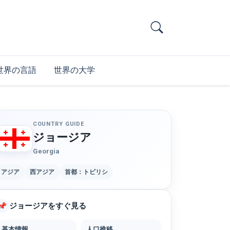
世界の言語
世界の大学
COUNTRY GUIDE
ジョージア
Georgia
アジア
西アジア
首都：トビリシ
ジョージアをすぐ見る
📌
基本情報
人口推移