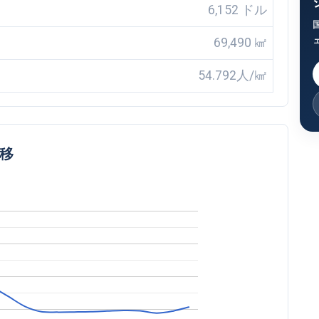
6,152 ドル
69,490 ㎢
54.792人/㎢
推移