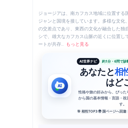
ジョージアは、南カフカス地域に位置する
ジャンと国境を接しています。多様な文化
の交差点であり、東西の文化が融合した独
シで、雄大なカフカス山脈の近くに位置し
ートが共存...
もっと見る
AI世界ナビ
約1分・6問で診
あなたと
相
はど
性格や旅の好みから、ぴった
から国の基本情報・言語・祝
す。
🎯 相性TOP3
🌍 国ページへ回遊