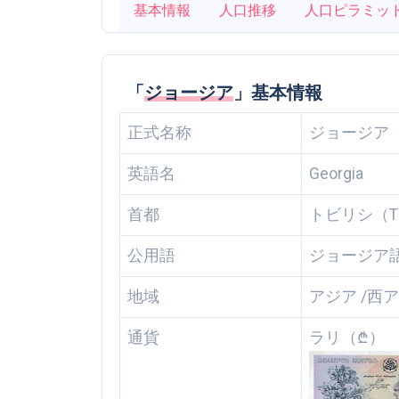
基本情報
人口推移
人口ピラミッ
「
ジョージア
」基本情報
正式名称
ジョージア
英語名
Georgia
首都
トビリシ（Tbi
公用語
ジョージア
地域
アジア /西
通貨
ラリ（₾）