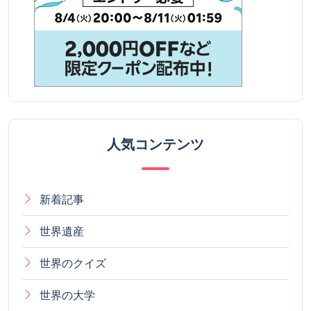
人気コンテンツ
新着記事
世界遺産
世界のクイズ
世界の大学