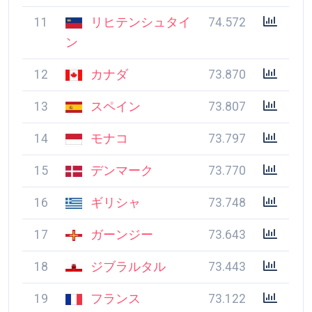
11
リヒテンシュタイ
74.572
ン
12
カナダ
73.870
13
スペイン
73.807
14
モナコ
73.797
15
デンマーク
73.770
16
ギリシャ
73.748
17
ガーンジー
73.643
18
ジブラルタル
73.443
19
フランス
73.122