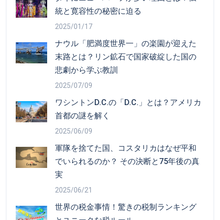
統と寛容性の秘密に迫る
2025/01/17
ナウル「肥満度世界一」の楽園が迎えた
末路とは？リン鉱石で国家破綻した国の
悲劇から学ぶ教訓
2025/07/09
ワシントンD.C.の「D.C.」とは？アメリカ
首都の謎を解く
2025/06/09
軍隊を捨てた国、コスタリカはなぜ平和
でいられるのか？ その決断と75年後の真
実
2025/06/21
世界の税金事情！驚きの税制ランキング