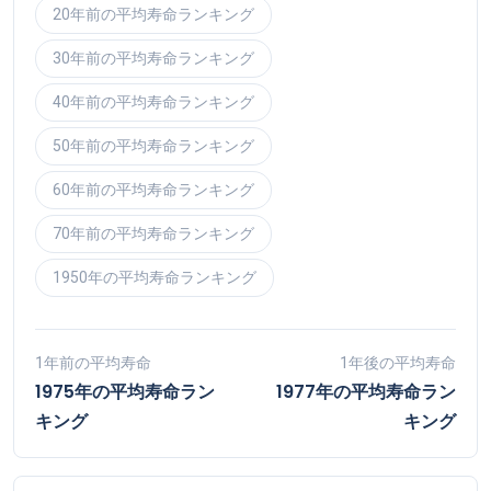
20年前の平均寿命ランキング
30年前の平均寿命ランキング
40年前の平均寿命ランキング
50年前の平均寿命ランキング
60年前の平均寿命ランキング
70年前の平均寿命ランキング
1950年の平均寿命ランキング
1年前の平均寿命
1年後の平均寿命
1975年の平均寿命ラン
1977年の平均寿命ラン
キング
キング