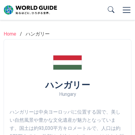
Skip
to
main
content
Home
ハンガリー
ハンガリー
Hungary
ハンガリーは中央ヨーロッパに位置する国で、美し
い自然風景や豊かな文化遺産が魅力となっていま
す。国土は約93,030平方キロメートルで、人口は約