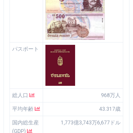
パスポート
総人口
968万人
平均年齢
43.317歳
国内総生産
1,773億3,743万6,677ドル
(GDP)