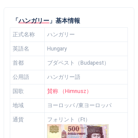
「
ハンガリー
」基本情報
正式名称
ハンガリー
英語名
Hungary
首都
ブダペスト（Budapest）
公用語
ハンガリー語
国歌
賛称 （Himnusz）
地域
ヨーロッパ /東ヨーロッパ
通貨
フォリント（Ft）