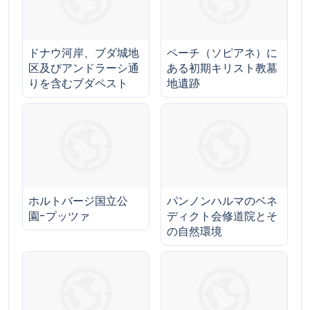
ドナウ河岸、ブダ城地
ペーチ（ソピアネ）に
区及びアンドラーシ通
ある初期キリスト教墓
りを含むブダペスト
地遺跡
ホルトバージ国立公
パンノンハルマのベネ
園-プッツァ
ディクト会修道院とそ
の自然環境