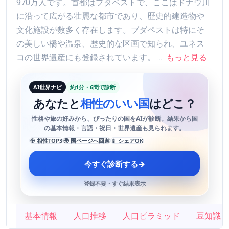
970万人です。首都はブダペストで、ここはドナウ川
に沿って広がる壮麗な都市であり、歴史的建造物や
文化施設が数多く存在します。ブダペストは特にそ
の美しい橋や温泉、歴史的な区画で知られ、ユネス
コの世界遺産にも登録されています。 ...
もっと見る
AI世界ナビ
約1分・6問で診断
あなたと
相性のいい国
はどこ？
性格や旅の好みから、ぴったりの国をAIが診断。結果から国
の基本情報・言語・祝日・世界遺産も見られます。
🎯 相性TOP3
🌍 国ページへ回遊
📱 シェアOK
今すぐ診断する
→
登録不要・すぐ結果表示
基本情報
人口推移
人口ピラミッド
豆知識