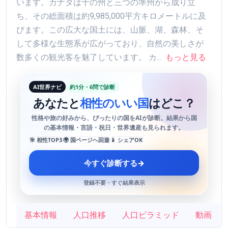
います。カナダは十の州と三つの準州から成り立
ち、その総面積は約9,985,000平方キロメートルに及
びます。この広大な国土には、山脈、湖、森林、そ
して多様な生態系が広がっており、自然の美しさが
数多くの観光客を魅了しています。 カ...
もっと見る
AI世界ナビ
約1分・6問で診断
あなたと
相性のいい国
はどこ？
性格や旅の好みから、ぴったりの国をAIが診断。結果から国
の基本情報・言語・祝日・世界遺産も見られます。
🎯 相性TOP3
🌍 国ページへ回遊
📱 シェアOK
今すぐ診断する
→
登録不要・すぐ結果表示
基本情報
人口推移
人口ピラミッド
動画