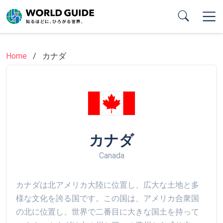
Skip
to
main
content
Home
カナダ
カナダ
Canada
カナダは北アメリカ大陸に位置し、広大な土地と多
様な文化を誇る国です。この国は、アメリカ合衆国
の北に位置し、世界で二番目に大きな国土を持って