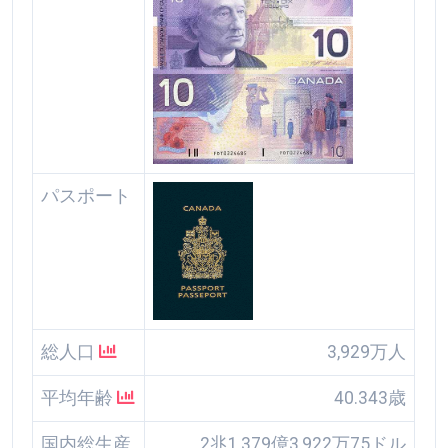
パスポート
総人口
3,929万人
平均年齢
40.343歳
国内総生産
2兆1,379億3,922万75ドル