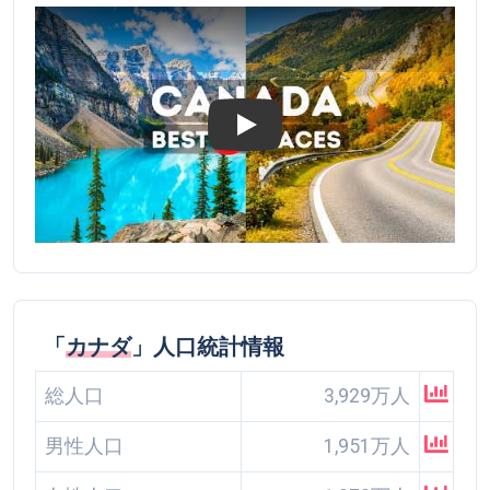
Play
「
カナダ
」人口統計情報
総人口
3,929万人
男性人口
1,951万人