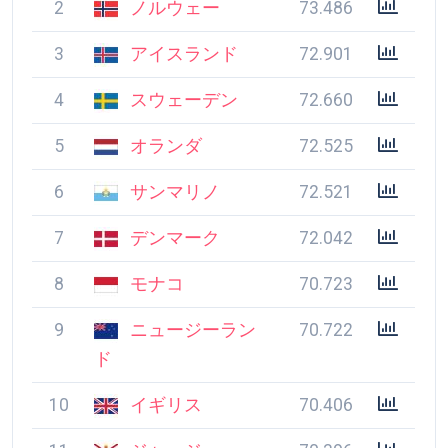
2
ノルウェー
73.486
3
アイスランド
72.901
4
スウェーデン
72.660
5
オランダ
72.525
6
サンマリノ
72.521
7
デンマーク
72.042
8
モナコ
70.723
9
ニュージーラン
70.722
ド
10
イギリス
70.406