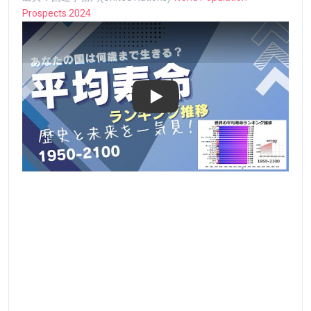
Prospects 2024
Play