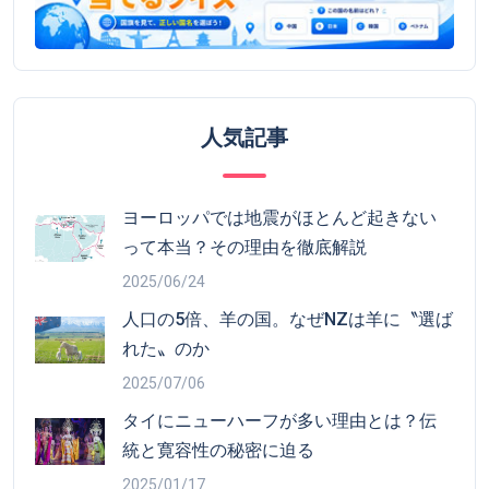
人気記事
ヨーロッパでは地震がほとんど起きない
って本当？その理由を徹底解説
2025/06/24
人口の5倍、羊の国。なぜNZは羊に〝選ば
れた〟のか
2025/07/06
タイにニューハーフが多い理由とは？伝
統と寛容性の秘密に迫る
2025/01/17