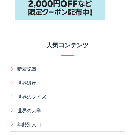
人気コンテンツ
新着記事
世界遺産
世界のクイズ
世界の大学
年齢別人口