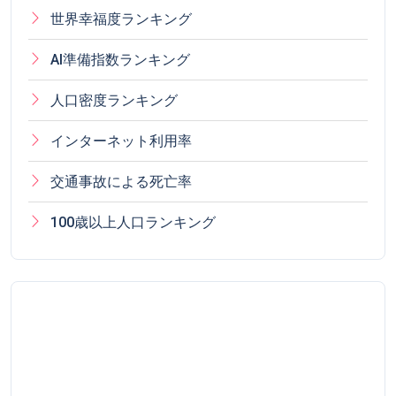
世界幸福度ランキング
AI準備指数ランキング
人口密度ランキング
インターネット利用率
交通事故による死亡率
100歳以上人口ランキング