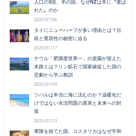
人口の5倍、羊の国。なぜNZは羊に〝選ば
れた〟のか
2025/07/06
タイにニューハーフが多い理由とは？伝
統と寛容性の秘密に迫る
2025/01/17
ナウル「肥満度世界一」の楽園が迎えた
末路とは？リン鉱石で国家破綻した国の
悲劇から学ぶ教訓
2025/07/09
ツバルは本当に海に沈むのか？温暖化だ
けではない水没問題の真実と未来への対
策
2025/07/13
軍隊を捨てた国、コスタリカはなぜ平和