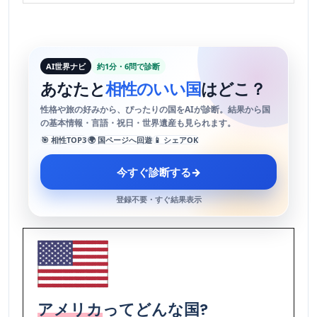
AI世界ナビ
約1分・6問で診断
あなたと
相性のいい国
はどこ？
性格や旅の好みから、ぴったりの国をAIが診断。結果から国
の基本情報・言語・祝日・世界遺産も見られます。
🎯 相性TOP3
🌍 国ページへ回遊
📱 シェアOK
今すぐ診断する
→
登録不要・すぐ結果表示
アメリカ
ってどんな国?