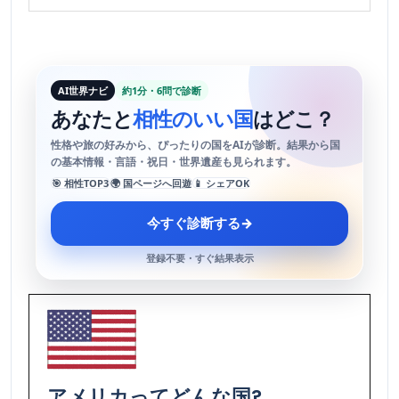
AI世界ナビ
約1分・6問で診断
あなたと
相性のいい国
はどこ？
性格や旅の好みから、ぴったりの国をAIが診断。結果から国
の基本情報・言語・祝日・世界遺産も見られます。
🎯 相性TOP3
🌍 国ページへ回遊
📱 シェアOK
今すぐ診断する
→
登録不要・すぐ結果表示
アメリカ
ってどんな国?