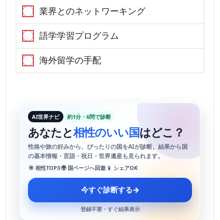
業界とのネットワーキング
語学学習プログラム
海外留学の手配
AI世界ナビ
約1分・6問で診断
あなたと
相性のいい国
はどこ？
性格や旅の好みから、ぴったりの国をAIが診断。結果から国
の基本情報・言語・祝日・世界遺産も見られます。
🎯 相性TOP3
🌍 国ページへ回遊
📱 シェアOK
今すぐ診断する
→
登録不要・すぐ結果表示