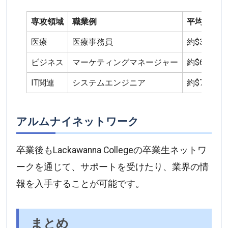
専攻領域
職業例
平均年収（
医療
医療事務員
約$38,000 -
ビジネス
マーケティングマネージャー
約$60,000 -
IT関連
システムエンジニア
約$70,000 -
アルムナイネットワーク
卒業後もLackawanna Collegeの卒業生ネットワ
ークを通じて、サポートを受けたり、業界の情
報を入手することが可能です。
まとめ