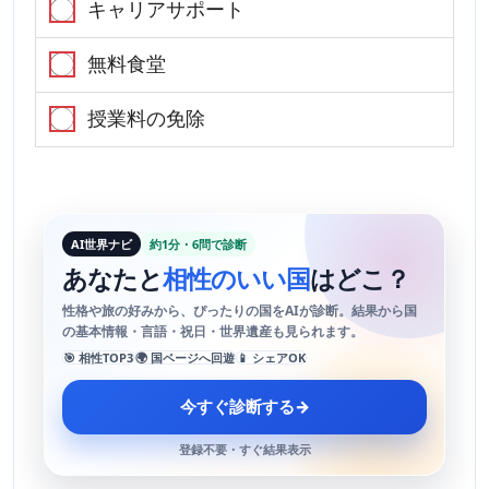
キャリアサポート
無料食堂
授業料の免除
AI世界ナビ
約1分・6問で診断
あなたと
相性のいい国
はどこ？
性格や旅の好みから、ぴったりの国をAIが診断。結果から国
の基本情報・言語・祝日・世界遺産も見られます。
🎯 相性TOP3
🌍 国ページへ回遊
📱 シェアOK
今すぐ診断する
→
登録不要・すぐ結果表示