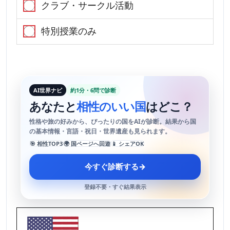
クラブ・サークル活動
特別授業のみ
AI世界ナビ
約1分・6問で診断
あなたと
相性のいい国
はどこ？
性格や旅の好みから、ぴったりの国をAIが診断。結果から国
の基本情報・言語・祝日・世界遺産も見られます。
🎯 相性TOP3
🌍 国ページへ回遊
📱 シェアOK
今すぐ診断する
→
登録不要・すぐ結果表示