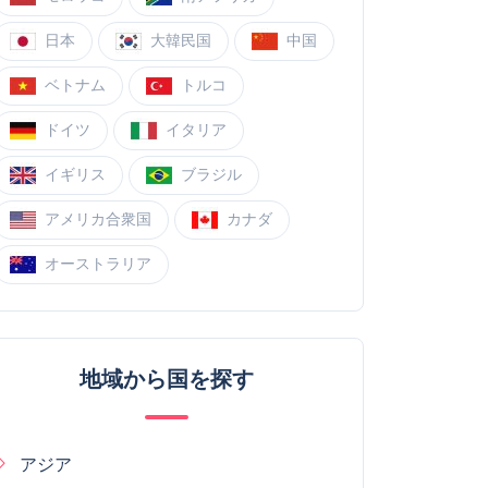
日本
大韓民国
中国
ベトナム
トルコ
ドイツ
イタリア
イギリス
ブラジル
アメリカ合衆国
カナダ
オーストラリア
地域から国を探す
アジア