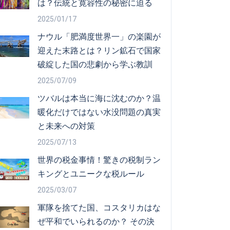
は？伝統と寛容性の秘密に迫る
2025/01/17
ナウル「肥満度世界一」の楽園が
迎えた末路とは？リン鉱石で国家
破綻した国の悲劇から学ぶ教訓
2025/07/09
ツバルは本当に海に沈むのか？温
暖化だけではない水没問題の真実
と未来への対策
2025/07/13
世界の税金事情！驚きの税制ラン
キングとユニークな税ルール
2025/03/07
軍隊を捨てた国、コスタリカはな
ぜ平和でいられるのか？ その決