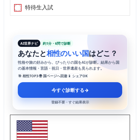
特待生入試
AI世界ナビ
約1分・6問で診断
あなたと
相性のいい国
はどこ？
性格や旅の好みから、ぴったりの国をAIが診断。結果から国
の基本情報・言語・祝日・世界遺産も見られます。
🎯 相性TOP3
🌍 国ページへ回遊
📱 シェアOK
今すぐ診断する
→
登録不要・すぐ結果表示