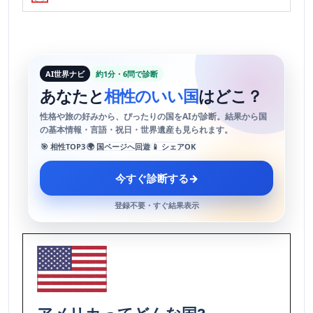
AI世界ナビ
約1分・6問で診断
あなたと
相性のいい国
はどこ？
性格や旅の好みから、ぴったりの国をAIが診断。結果から国
の基本情報・言語・祝日・世界遺産も見られます。
🎯 相性TOP3
🌍 国ページへ回遊
📱 シェアOK
今すぐ診断する
→
登録不要・すぐ結果表示