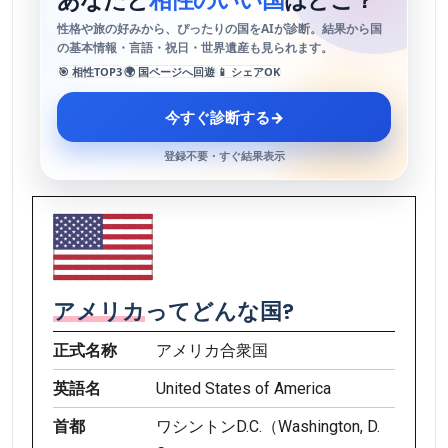
あなたと
相性のいい国
はどこ？
性格や旅の好みから、ぴったりの国をAIが診断。結果から国
の基本情報・言語・祝日・世界遺産も見られます。
🎯 相性TOP3
🌍 国ページへ回遊
📱 シェアOK
今すぐ診断する
→
登録不要・すぐ結果表示
アメリカ
ってどんな国?
正式名称
アメリカ合衆国
英語名
United States of America
首都
ワシントンD.C.（Washington, D.