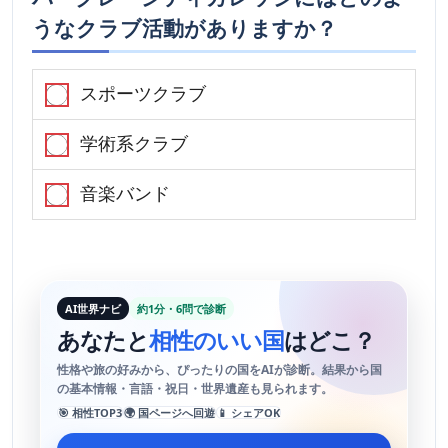
うなクラブ活動がありますか？
スポーツクラブ
学術系クラブ
音楽バンド
AI世界ナビ
約1分・6問で診断
あなたと
相性のいい国
はどこ？
性格や旅の好みから、ぴったりの国をAIが診断。結果から国
の基本情報・言語・祝日・世界遺産も見られます。
🎯 相性TOP3
🌍 国ページへ回遊
📱 シェアOK