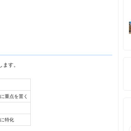
します。
上に重点を置く
い
スに特化