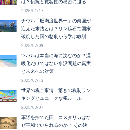
は？伝統と寛容性の秘密に迫る
2025/01/17
ナウル「肥満度世界一」の楽園が
迎えた末路とは？リン鉱石で国家
破綻した国の悲劇から学ぶ教訓
2025/07/09
ツバルは本当に海に沈むのか？温
暖化だけではない水没問題の真実
と未来への対策
2025/07/13
世界の税金事情！驚きの税制ラン
キングとユニークな税ルール
2025/03/07
軍隊を捨てた国、コスタリカはな
ぜ平和でいられるのか？ その決