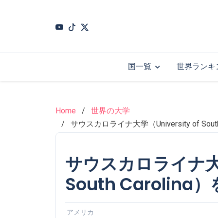
Skip
to
main
content
国一覧
世界ランキ
Home
世界の大学
サウスカロライナ大学（University of So
サウスカロライナ大学（U
South Carol
アメリカ