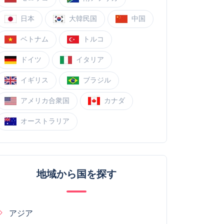
日本
大韓民国
中国
ベトナム
トルコ
ドイツ
イタリア
イギリス
ブラジル
アメリカ合衆国
カナダ
オーストラリア
地域から国を探す
アジア