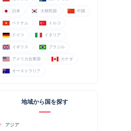
日本
大韓民国
中国
ベトナム
トルコ
ドイツ
イタリア
イギリス
ブラジル
アメリカ合衆国
カナダ
オーストラリア
地域から国を探す
アジア