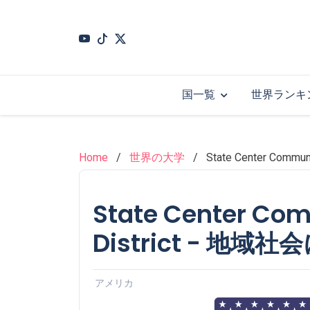
Skip
to
main
content
国一覧
世界ランキ
Home
世界の大学
State Center Com
State Center Com
District - 地
アメリカ