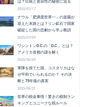
は？伝統と寛容性の秘密に迫る
2025/01/17
ナウル「肥満度世界一」の楽園が
迎えた末路とは？リン鉱石で国家
破綻した国の悲劇から学ぶ教訓
2025/07/09
ワシントンD.C.の「D.C.」とは？
アメリカ首都の謎を解く
2025/06/09
軍隊を捨てた国、コスタリカはな
ぜ平和でいられるのか？ その決
断と75年後の真実
2025/06/21
世界の税金事情！驚きの税制ラン
キングとユニークな税ルール