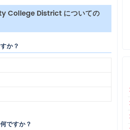
ty College District についての
ますか？
は何ですか？