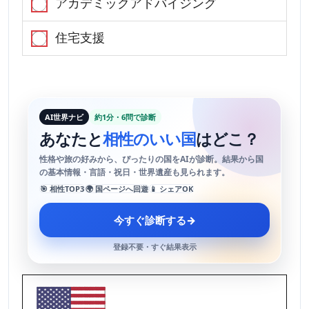
アカデミックアドバイジング
住宅支援
AI世界ナビ
約1分・6問で診断
あなたと
相性のいい国
はどこ？
性格や旅の好みから、ぴったりの国をAIが診断。結果から国
の基本情報・言語・祝日・世界遺産も見られます。
🎯 相性TOP3
🌍 国ページへ回遊
📱 シェアOK
今すぐ診断する
→
登録不要・すぐ結果表示