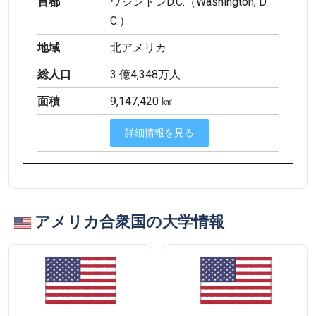
首都
ワシントンD.C.（Washington, D.
C.）
地域
北アメリカ
総人口
3 億4,348万人
面積
9,147,420 ㎢
詳細情報を見る
アメリカ合衆国の大学情報