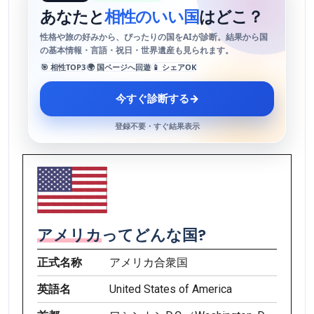
あなたと
相性のいい国
はどこ？
性格や旅の好みから、ぴったりの国をAIが診断。結果から国
の基本情報・言語・祝日・世界遺産も見られます。
🎯 相性TOP3
🌍 国ページへ回遊
📱 シェアOK
今すぐ診断する
→
登録不要・すぐ結果表示
アメリカ
ってどんな国?
正式名称
アメリカ合衆国
英語名
United States of America