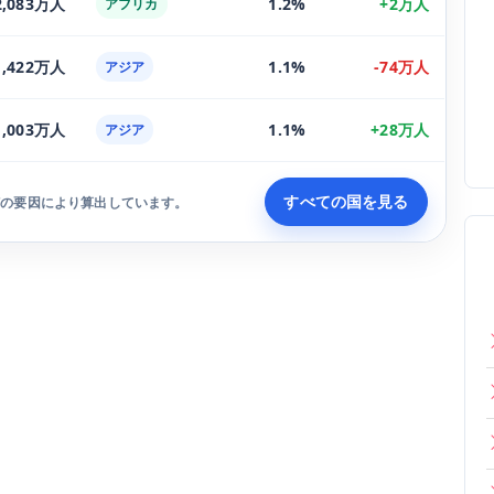
2,083万人
1.2%
+2万人
アフリカ
1,422万人
1.1%
-74万人
アジア
1,003万人
1.1%
+28万人
アジア
すべての国を見る
どの要因により算出しています。