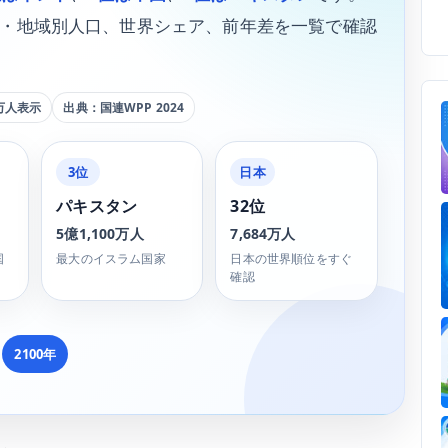
・地域別人口、世界シェア、前年差を一覧で確認
万人表示
出典：国連WPP 2024
3位
日本
パキスタン
32位
5億1,100万人
7,684万人
国
最大のイスラム国家
日本の世界順位をすぐ
確認
2100年