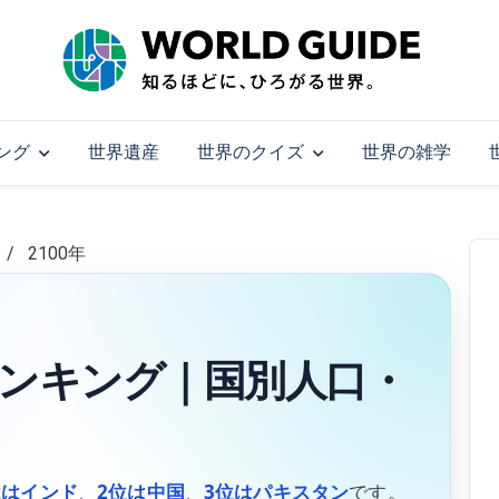
ング
世界遺産
世界のクイズ
世界の雑学
2100年
口ランキング｜国別人口・
位はインド
、
2位は中国
、
3位はパキスタン
です。