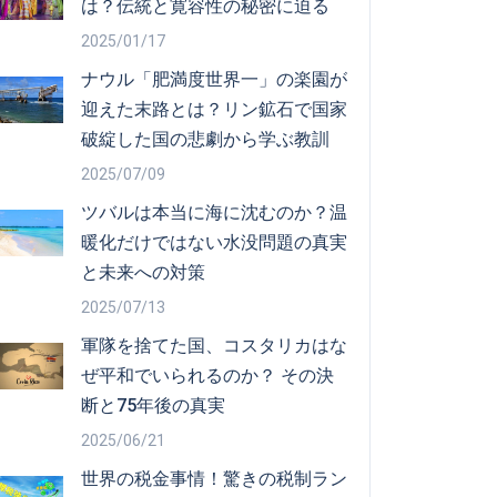
は？伝統と寛容性の秘密に迫る
2025/01/17
ナウル「肥満度世界一」の楽園が
迎えた末路とは？リン鉱石で国家
破綻した国の悲劇から学ぶ教訓
2025/07/09
ツバルは本当に海に沈むのか？温
暖化だけではない水没問題の真実
と未来への対策
2025/07/13
軍隊を捨てた国、コスタリカはな
ぜ平和でいられるのか？ その決
断と75年後の真実
2025/06/21
世界の税金事情！驚きの税制ラン