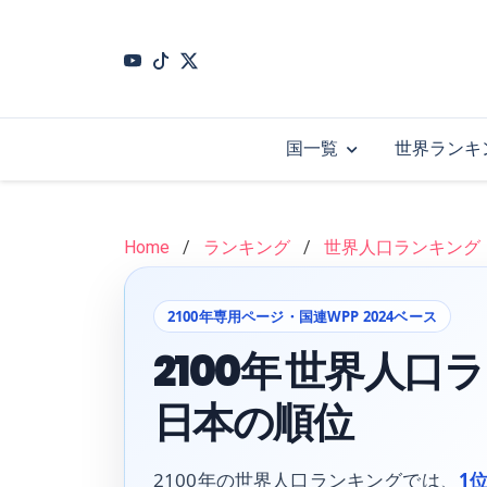
Skip
to
main
content
国一覧
世界ランキ
Home
ランキング
世界人口ランキング
2100年専用ページ・国連WPP 2024ベース
2100年 世界人
日本の順位
2100年の世界人口ランキングでは、
1