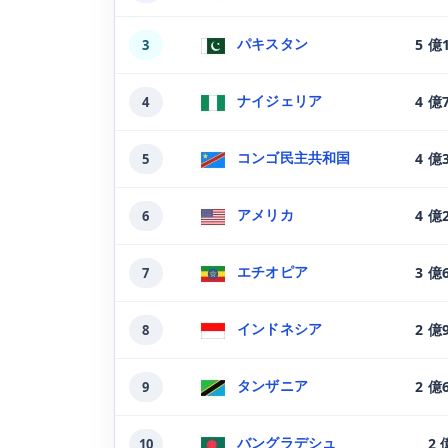
パキスタン
5 億
3
ナイジェリア
4 億
4
コンゴ民主共和国
4 億
5
アメリカ
4 億
6
エチオピア
3 億
7
インドネシア
2 億
8
タンザニア
2 億
9
バングラデシュ
2 
10