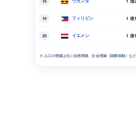
ウガンダ
1 億
18
フィリピン
1 億
19
イエメン
1 億
20
※ 人口の増減は主に自然増減、社会増減（国際移動）な