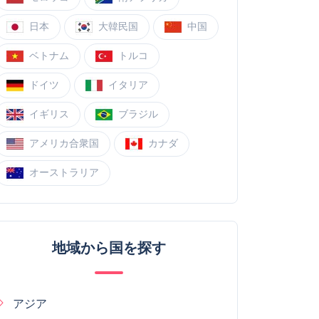
日本
大韓民国
中国
ベトナム
トルコ
ドイツ
イタリア
イギリス
ブラジル
アメリカ合衆国
カナダ
オーストラリア
地域から国を探す
アジア