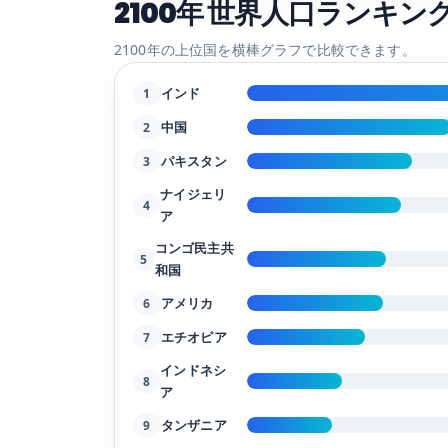
2100年 世界人口ランキング 
2100年の上位国を横棒グラフで比較できます。
インド
1
中国
2
パキスタン
3
ナイジェリ
4
ア
コンゴ民主共
5
和国
アメリカ
6
エチオピア
7
インドネシ
8
ア
タンザニア
9