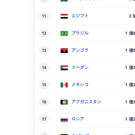
エジプト
2 
11
ブラジル
1 億
12
アンゴラ
1 億
13
スーダン
1 億
14
メキシコ
1 億
15
アフガニスタン
1 億
16
ロシア
1 億
17